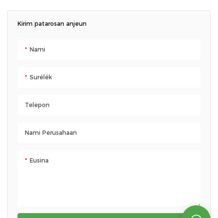
gampang dibersihkeun. Éta
pilihan idéal pikeun jalma anu
Kirim patarosan anjeun
resep kabugaran, iinditan,
atanapi bersepeda.
Nami
Surélék
Telepon
Nami Perusahaan
Eusina