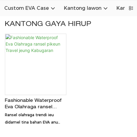
Custom EVA Case
Kantong lawon
Kanton
KANTONG GAYA HIRUP
Fashionable Waterproof
Eva Olahraga ransel
pikeun Travel jeung
Ransel olahraga trendi ieu
Kabugaran
didamel tina bahan EVA anu
ramah lingkungan anu tahan
cai, tahan noda, sareng