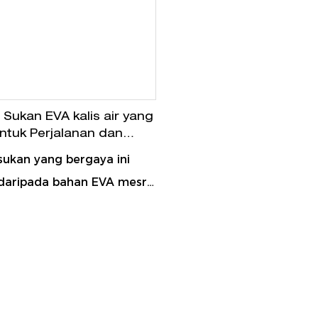
 Sukan EVA kalis air yang
ntuk Perjalanan dan
an
sukan yang bergaya ini
 daripada bahan EVA mesra
kalis air, tahan noda dan
rsihkan. Ia adalah pilihan
 untuk mereka yang
ecergasan, melancong atau