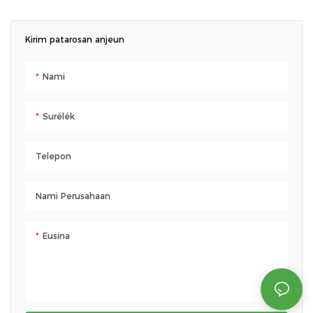
spacious for essentials, ideal for
outdoor adventures
Kirim patarosan anjeun
Nami
Surélék
Telepon
Nami Perusahaan
Eusina