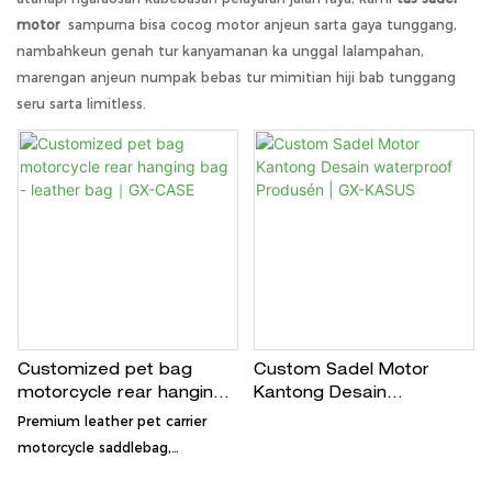
motor
sampurna bisa cocog motor anjeun sarta gaya tunggang,
nambahkeun genah tur kanyamanan ka unggal lalampahan,
marengan anjeun numpak bebas tur mimitian hiji bab tunggang
seru sarta limitless.
Customized pet bag
Custom Sadel Motor
motorcycle rear hanging
Kantong Desain
bag - leather bag｜GX-
waterproof Produsén |
Premium leather pet carrier
CASE
GX-KASUS
motorcycle saddlebag,
waterproof, scratch-resistant,