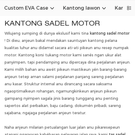
Custom EVA Case
Kantong lawon
Kanton
KANTONG SADEL MOTOR
Wilujeng sumping di dunya ekslusif kami tina
kantong sadel motor
! Di dieu, anjeun bakal mendakan sauntuyan kantong pelana
kualitas luhur anu didamel sacara ati-ati pikeun anu resep numpak
motor. Kantong korsi tukang motor kami sanés ngan ukur alat
panyimpen, tapi pendamping anu dipercaya dina perjalanan anjeun.
Kami milih bahan anu awét pikeun mastikeun yén barang-barang
anjeun tetep aman salami perjalanan panjang sareng perjalanan
anu kasar. Struktur internal anu dirancang sacara saksama
ngaoptimalkeun rohangan, ngamungkinkeun anjeun pikeun
gampang nyimpen sagala jinis barang tunggang anu penting
sapertos alat perbaikan, baju cadang, dokumén pribadi, sareng
sajabana, ngajaga perjalanan anjeun teratur.
Naha anjeun milarian petualangan luar jalan anu pikaresepeun
atanapi ngaraosan kabébasan pelayaran jalan raya, kami
tas sadel