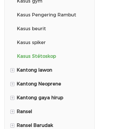
Kasus gym
merenah m
sampurna 
Kasus Pengering Rambut
profession
Kasus beurit
perjalanan.
Kasus spiker
Kasus Stétoskop
+
Kantong lawon
+
Kantong Neoprene
Ransel Budak
+
Kantong gaya hirup
Ransel Sakola
Neoprene Kid Ransel
+
Ransel
Kantong Plush
Kantong balanja
+
Ransel Barudak
Kantong Kit Pertolongan
ransel Corduroy