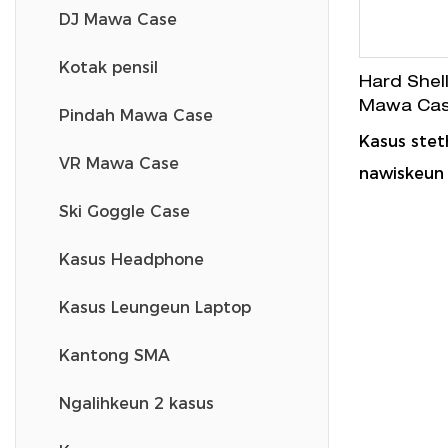
DJ Mawa Case
Kotak pensil
Hard Shel
Mawa Cas
Pindah Mawa Case
Waterpro
Kasus stet
VR Mawa Case
nawiskeun
cangkang 
Ski Goggle Case
tahan nga
Kasus Headphone
guncangan 
ciri interi
Kasus Leungeun Laptop
bolong bad
Kantong SMA
asesoris, 
pikeun ak
Ngalihkeun 2 kasus
sarta cece