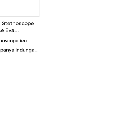
l Stethoscope
e Eva
of Panyimpenan
hoscope ieu
 panyalindungan
keras EVA anu
lawan
sareng cai. Ieu
or lemes, kantong
ag pikeun
seleting ganda
sés gampang,
kelan pikeun