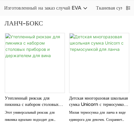
Изготовленный на заказ случай EVA
Тканевая сумка
ЛАНЧ-БОКС
Утепленный рюкзак для
Детская многоразовая школьная
пикника с набором столовых
сумка Unicorn с термосумкой
приборов и держателем для
для ланча
Этот универсальный рюкзак для
Милая термосумка для ланча в виде
вина
пикника идеально подходит для
единорога для девочек. Сохраняет
путешествий на природе. Он включает
продукты свежими, легкий и
в себя изолированное отделение, набор
многоразовый, с карманом на молнии.