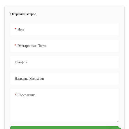
столовых приборов, держатель для
Идеально подходит для школы,
вина и удобную конструкцию для
детского сада, пикника или
Отправьте запрос
удобной транспортировки.
путешествия.
Имя
Электронная Почта
Телефон
Название Компании
Содержание