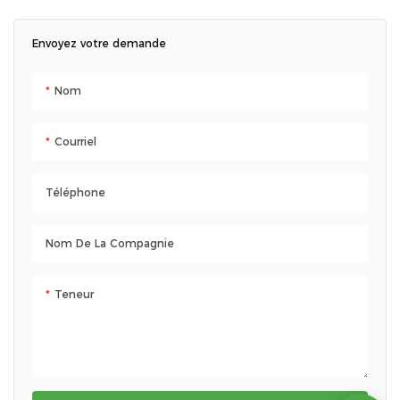
isotherme, des couverts, un
Parfait pour l'école, la garderie,
porte-bouteille et un design
le pique-nique ou les voyages
Envoyez votre demande
confortable pour un transport
facile.
Nom
Courriel
Téléphone
Nom De La Compagnie
Teneur