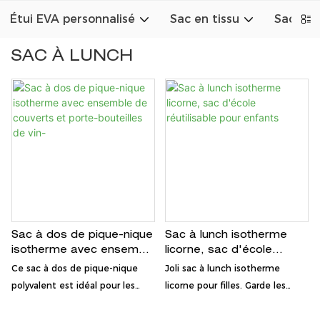
Étui EVA personnalisé
Sac en tissu
Sac en 
SAC À LUNCH
Sac à dos de pique-nique
Sac à lunch isotherme
isotherme avec ensemble
licorne, sac d'école
de couverts et porte-
réutilisable pour enfants
Ce sac à dos de pique-nique
Joli sac à lunch isotherme
bouteilles de vin-
polyvalent est idéal pour les
licorne pour filles. Garde les
aventures en plein air. Il
aliments frais, léger et
comprend un compartiment
réutilisable avec poche zippée.