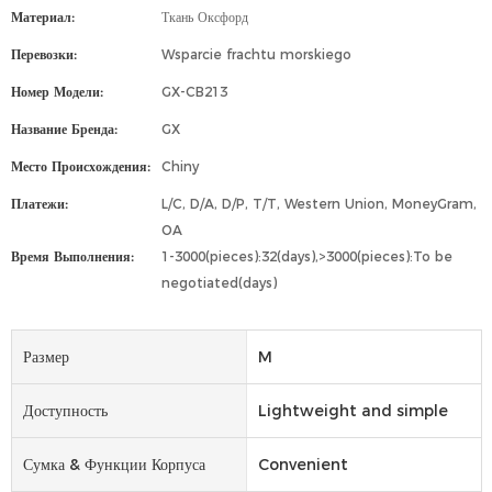
Материал:
Ткань Оксфорд
Перевозки:
Wsparcie frachtu morskiego
Номер Модели:
GX-CB213
Название Бренда:
GX
Место Происхождения:
Chiny
Платежи:
L/C, D/A, D/P, T/T, Western Union, MoneyGram,
OA
Время Выполнения:
1-3000(pieces):32(days),>3000(pieces):To be
negotiated(days)
Размер
M
Доступность
Lightweight and simple
Сумка & Функции Корпуса
Convenient