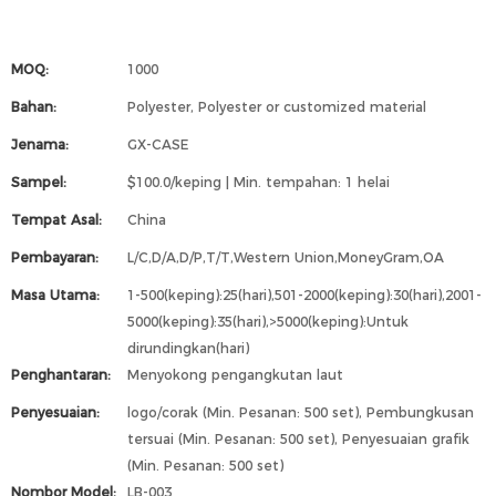
MOQ:
1000
Bahan:
Polyester, Polyester or customized material
Jenama:
GX-CASE
Sampel:
$100.0/keping | Min. tempahan: 1 helai
Tempat Asal:
China
Pembayaran:
L/C,D/A,D/P,T/T,Western Union,MoneyGram,OA
Masa Utama:
1-500(keping):25(hari),501-2000(keping):30(hari),2001-
5000(keping):35(hari),>5000(keping):Untuk
dirundingkan(hari)
Penghantaran:
Menyokong pengangkutan laut
Penyesuaian:
logo/corak (Min. Pesanan: 500 set), Pembungkusan
tersuai (Min. Pesanan: 500 set), Penyesuaian grafik
(Min. Pesanan: 500 set)
Nombor Model:
LB-003