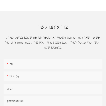
צרו איתנו קשר
פשוט השאירו את כתובת האימייל או מספר הטלפון שלכם בטופס יצירת
הקשר כדי שנוכל לשלוח לכם הצעת מחיר ללא עלות עבור מגוון רחב של
עיצובים שלנו.
שֵׁם
אֶלֶקטרוֹנִי
חֶברָה
וואטסאפ/טלפון