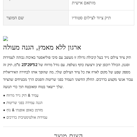
מותאם אישית
תיק ציוד לצילום סטודיו
שם המוצר
ארגון ללא מאמץ, הגנה מעולה
תיק ציוד צילום נייד בעל קיבולת גדולה זו מעוצב עם סיבי פוליאסטר באיכות גבוהה לעמידות
וסגנון, הכולל רוכסן יציב ורצועת כתף נשלפת. עם גודל מרווח של 52*29*23 ס"מ, תיק זה
מספק שפע של מקום לארוז את כל ציוד הצילום שלך, מה שהופך אותו לבחירה האידיאלית
עבור אנשי מקצוע בדרכים. החלק החיצוני העמיד בפני שריטות והפנים הרך מבטיחים שהציוד
שלך יישאר בטוח ומאובטח תוך כדי תנועה.
● עָמִיד & תיק נייד מרווח
● הגנה עמידה בפני שריטות
● מזדמן באופן אופנתי & נוֹחַ
● עמידות אולטימטיבית בדרכים
הצגת מוצר