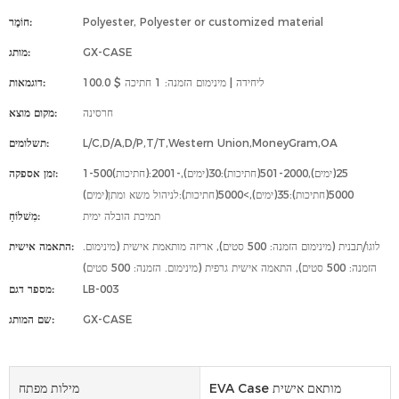
Polyester, Polyester or customized material
חוֹמֶר:
GX-CASE
מותג:
100.0 $ ליחידה | מינימום הזמנה: 1 חתיכה
דוגמאות:
חרסינה
מקום מוצא:
L/C,D/A,D/P,T/T,Western Union,MoneyGram,OA
תשלומים:
1-500(חתיכות):25(ימים),501-2000(חתיכות):30(ימים),2001-
זמן אספקה:
5000(חתיכות):35(ימים),>5000(חתיכות):לניהול משא ומתן(ימים)
תמיכת הובלה ימית
מִשׁלוֹחַ:
לוגו/תבנית (מינימום הזמנה: 500 סטים), אריזה מותאמת אישית (מינימום.
התאמה אישית:
הזמנה: 500 סטים), התאמה אישית גרפית (מינימום. הזמנה: 500 סטים)
LB-003
מספר דגם:
GX-CASE
שם המותג:
EVA Case מותאם אישית
מילות מפתח