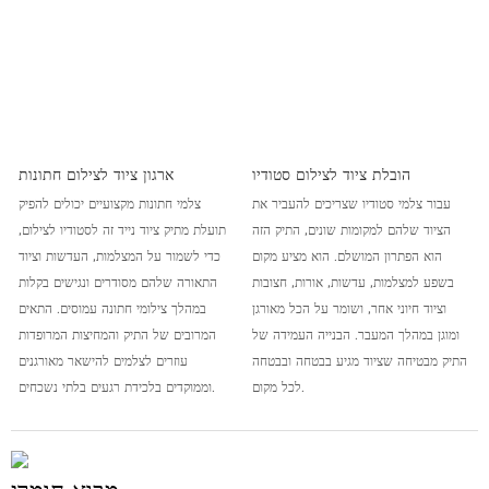
הובלת ציוד לצילום סטודיו
ארגון ציוד לצילום חתונות
עבור צלמי סטודיו שצריכים להעביר את
צלמי חתונות מקצועיים יכולים להפיק
הציוד שלהם למקומות שונים, התיק הזה
תועלת מתיק ציוד נייד זה לסטודיו לצילום,
הוא הפתרון המושלם. הוא מציע מקום
כדי לשמור על המצלמות, העדשות וציוד
בשפע למצלמות, עדשות, אורות, חצובות
התאורה שלהם מסודרים ונגישים בקלות
וציוד חיוני אחר, ושומר על הכל מאורגן
במהלך צילומי חתונה עמוסים. התאים
ומוגן במהלך המעבר. הבנייה העמידה של
המרובים של התיק והמחיצות המרופדות
התיק מבטיחה שציוד מגיע בבטחה ובבטחה
עוזרים לצלמים להישאר מאורגנים
לכל מקום.
וממוקדים בלכידת רגעים בלתי נשכחים.