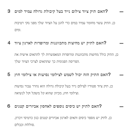
האם תיק ציוד צילום נייד בעל קיבולת גדולה עמיד למים?
3
כן, התיק עשוי מחומר עמיד במים כדי להגן על הציוד שלך מפני נזקי רטיבות
ומים.
האם לתיק יש מחיצות מתכווננות ומרופדות לארגון ציוד?
4
כן, התיק כולל מחיצות מתכווננות ומרופדות המאפשרות לך להתאים אישית את
הפריסה הפנימית כך שתתאים לצרכי הציוד שלך.
האם התיק הזה יכול לשמש לצילומי נסיעות או צילומי חוץ?
5
כן, תיק ציוד סטודיו לצילום נייד בעל קיבולת גדולה הוא נהדר עבור נסיעות
וצילומי חוץ, מכיוון שהוא קל משקל וקל לנשיאה.
האם לתיק יש כיסים נוספים לאחסון אביזרים קטנים?
6
כן, לתיק יש מספר כיסים ותאים לארגון אביזרים קטנים כגון כרטיסי זיכרון,
סוללות וכבלים.