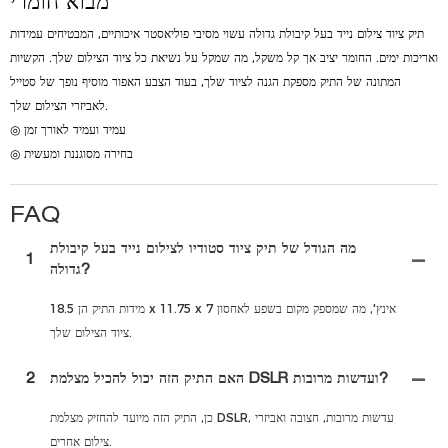
מבוא חומרי
תיק ציוד צילום נייד בעל קיבולת גדולה עשוי מסיבי פוליאסטר איכותיים, המבטיחים עמידות
ואריכות ימים. החומר יציב אך קל משקל, מה שמקל על נשיאת כל ציוד הצילום שלך. הקשיות
המתונה של התיק מספקת הגנה לציוד שלך, בעוד הצבע האפור מוסיף נופך של סטייל
לאביזרי הצילום שלך.
◎ עמיד ועמיד לאורך זמן
◎ בחירה מסוגננת ומעשית
FAQ
מה הגודל של תיק ציוד סטודיו לצילום נייד בעל קיבולת
1
גדולה?
מידות התיק הן 18.5 x 11.75 x 7 אינץ', מה שמספק מקום בשפע לאחסון
ציוד הצילום שלך.
האם התיק הזה יכול להכיל מצלמת DSLR ועדשות מרובות?
2
כן, התיק הזה מיועד להחזיק מצלמת DSLR, עדשות מרובות, חצובה ואביזרי
צילום אחרים.