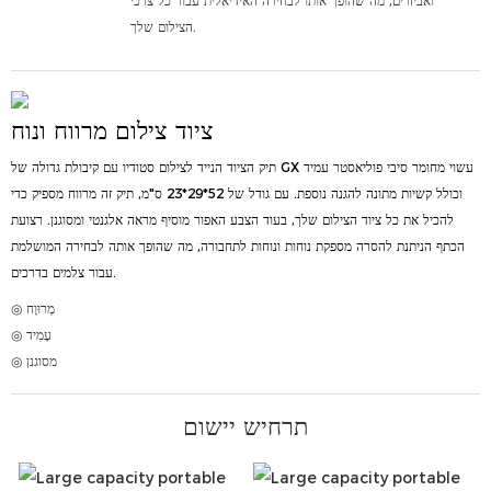
ואביזרים, מה שהופך אותו לבחירה האידיאלית עבור כל צרכי
הצילום שלך.
ציוד צילום מרווח ונוח
תיק הציוד הנייד לצילום סטודיו עם קיבולת גדולה של GX עשוי מחומר סיבי פוליאסטר עמיד
וכולל קשיות מתונה להגנה נוספת. עם גודל של 52*29*23 ס"מ, תיק זה מרווח מספיק כדי
להכיל את כל ציוד הצילום שלך, בעוד הצבע האפור מוסיף מראה אלגנטי ומסוגנן. רצועת
הכתף הניתנת להסרה מספקת נוחות ונוחות לתחבורה, מה שהופך אותה לבחירה המושלמת
עבור צלמים בדרכים.
◎ מְרוּוָח
◎ עָמִיד
◎ מסוגנן
תרחיש יישום