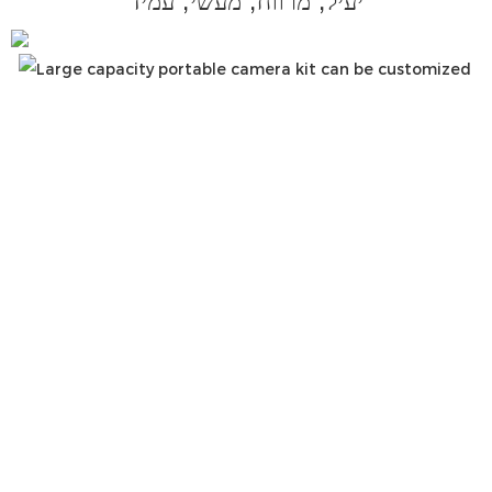
יעיל, מרווח, מעשי, עמיד