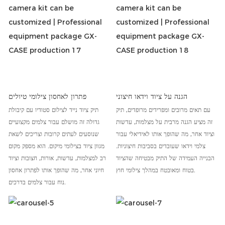
הגנה על ציוד וידאו חיצוני
פתרון לאחסון צילומי טיולים
עם תאים מרובים ומפרידים מרופדים, תיק
תיק ציוד נייד לצילום סטודיו עם קיבולת
זה מציע הגנה מרבית על מצלמות, עדשות
גדולה זה מושלם עבור צלמים מקצועיים
וציוד אחר, מה שהופך אותו לאידיאלי עבור
שנוסעים לעתים קרובות וצריכים לשאת
צלמי וידאו שעובדים בסביבות חיצוניות.
מגוון ציוד בצילומי מיקום. הוא מספק מקום
הבנייה העמידה של התיק מבטיחה שהציוד
רב למצלמות, עדשות, אורות, חצובות וציוד
בטוח ומאובטח במהלך צילומי חוץ.
חיוני אחר, מה שהופך אותו לפתרון אחסון
נוח עבור צלמים בדרכים.