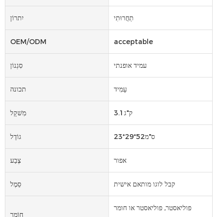
תַחֲרוּתִי
יִתרוֹן
OEM/ODM
acceptable
עמיד אופנתי
סִגְנוֹן
עָמִיד
תכונה
ק"ג3.1
מִשׁקָל
ס"מ52*29*23
גוֹדֶל
אפור
צֶבַע
קבל לוגו מותאם אישית
סֵמֶל
פוליאסטר, פוליאסטר או חומר
חוֹמֶר