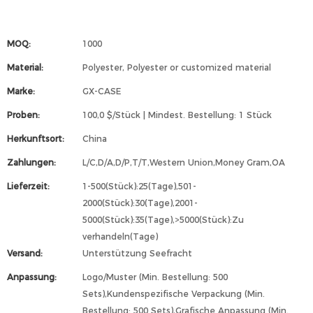
MOQ:
1000
Material:
Polyester, Polyester or customized material
Marke:
GX-CASE
Proben:
100,0 $/Stück | Mindest. Bestellung: 1 Stück
Herkunftsort:
China
Zahlungen:
L/C,D/A,D/P,T/T,Western Union,Money Gram,OA
Lieferzeit:
1-500(Stück):25(Tage),501-
2000(Stück):30(Tage),2001-
5000(Stück):35(Tage),>5000(Stück):Zu
verhandeln(Tage)
Versand:
Unterstützung Seefracht
Anpassung:
Logo/Muster (Min. Bestellung: 500
Sets),Kundenspezifische Verpackung (Min.
Bestellung: 500 Sets),Grafische Anpassung (Min.