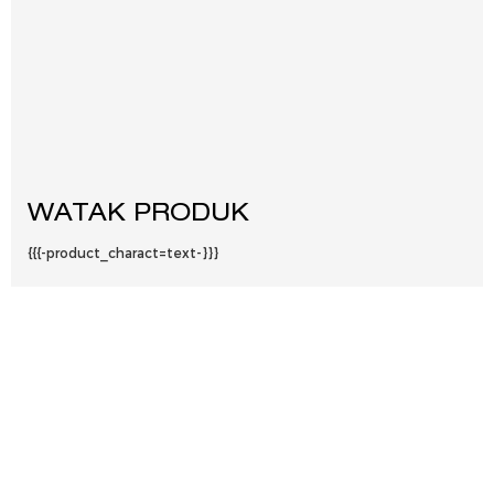
WATAK PRODUK
{{{-product_charact=text-}}}