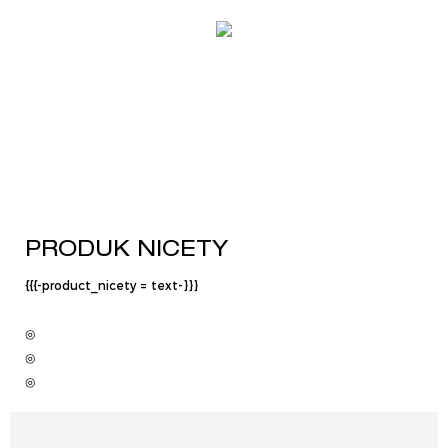
PRODUK NICETY
{{{-product_nicety = text-}}}
◎
◎
◎