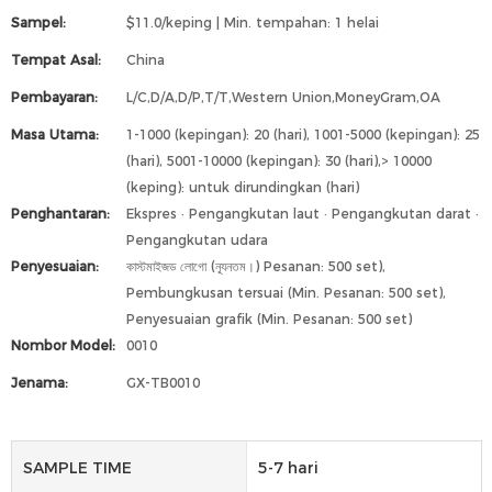
Sampel:
$11.0/keping | Min. tempahan: 1 helai
Tempat Asal:
China
Pembayaran:
L/C,D/A,D/P,T/T,Western Union,MoneyGram,OA
Masa Utama:
1-1000 (kepingan): 20 (hari), 1001-5000 (kepingan): 25
(hari), 5001-10000 (kepingan): 30 (hari),> 10000
(keping): untuk dirundingkan (hari)
Penghantaran:
Ekspres · Pengangkutan laut · Pengangkutan darat ·
Pengangkutan udara
Penyesuaian:
কাস্টমাইজড লোগো (ন্যূনতম।) Pesanan: 500 set),
Pembungkusan tersuai (Min. Pesanan: 500 set),
Penyesuaian grafik (Min. Pesanan: 500 set)
Nombor Model:
0010
Jenama:
GX-TB0010
SAMPLE TIME
5-7 hari