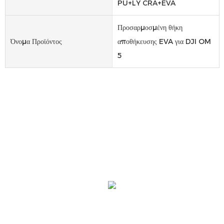
PU+LY CRA+EVA
Προσαρμοσμένη θήκη
Όνομα Προϊόντος
αποθήκευσης EVA για DJI OM
5