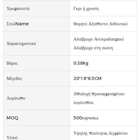
Χρωματιστά
Γκρι ή χρυσός
ΣτυλName
Φορητό Αξιόπιστο Ανθεκτικό
Αδιάβροχο Αντικραδασμικό
Χαρακτηριστικό
Αδιάβροχο στη σκόνη
Βάρος
0.38kg
Μέγεθος
20*18*6.5CM
Αποδοχή προσαρμοσμένου
Λογότυπο
λογότυπου
MOQ
500парчиња
Υψηλής ποιότητας δερμάτινο
Υλικό