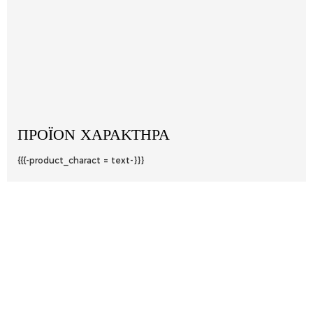
ΠΡΟΪΌΝ ΧΑΡΑΚΤΉΡΑ
{{{-product_charact = text-}}}