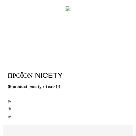
ΠΡΟΪΌΝ NICETY
{{{-product_nicety = text-}}}
◎
◎
◎