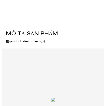
MÔ TẢ SẢN PHẨM
{{{-product_desc = text-}}}