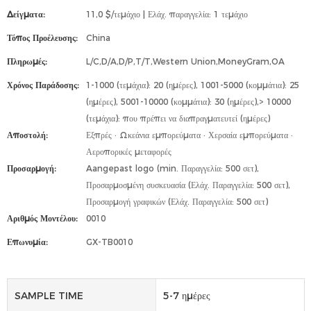
Δείγματα:
11,0 $/τεμάχιο | Ελάχ. παραγγελία: 1 τεμάχιο
Τόπος Προέλευσης:
China
Πληρωμές:
L/C,D/A,D/P,T/T,Western Union,MoneyGram,OA
Χρόνος Παράδοσης:
1-1000 (τεμάχια): 20 (ημέρες), 1001-5000 (κομμάτια): 25
(ημέρες), 5001-10000 (κομμάτια): 30 (ημέρες),> 10000
(τεμάχια): που πρέπει να διαπραγματευτεί (ημέρες)
Αποστολή:
Εξπρές · Ωκεάνια εμπορεύματα · Χερσαία εμπορεύματα ·
Αεροπορικές μεταφορές
Προσαρμογή:
Aangepast logo (min. Παραγγελία: 500 σετ),
Προσαρμοσμένη συσκευασία (Ελάχ. Παραγγελία: 500 σετ),
Προσαρμογή γραφικών (Ελάχ. Παραγγελία: 500 σετ)
Αριθμός Μοντέλου:
0010
Επωνυμία:
GX-TB0010
SAMPLE TIME
5-7 ημέρες