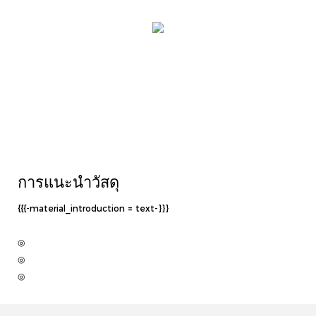
การแนะนำวัสดุ
{{{-material_introduction = text-}}}
◎
◎
◎