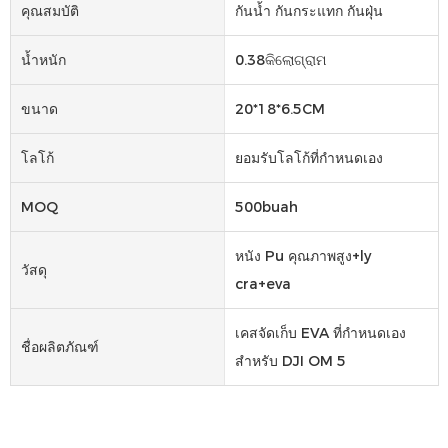
คุณสมบัติ
กันน้ำ กันกระแทก กันฝุ่น
น้ำหนัก
0.38କିଲୋଗ୍ରାମ
ขนาด
20*18*6.5CM
โลโก้
ยอมรับโลโก้ที่กำหนดเอง
MOQ
500buah
หนัง Pu คุณภาพสูง+ly
วัสดุ
cra+eva
เคสจัดเก็บ EVA ที่กำหนดเอง
ชื่อผลิตภัณฑ์
สำหรับ DJI OM 5