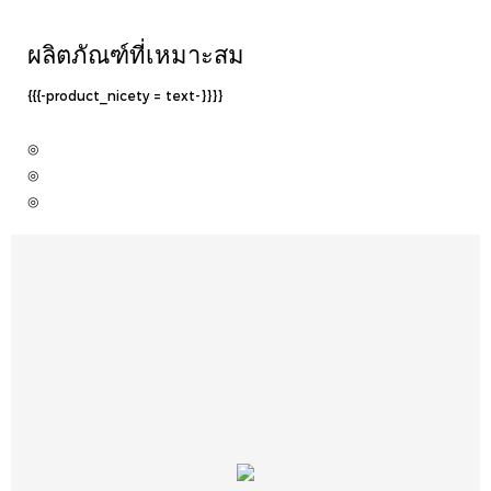
ผลิตภัณฑ์ที่เหมาะสม
{{{-product_nicety = text-}}}}
◎
◎
◎