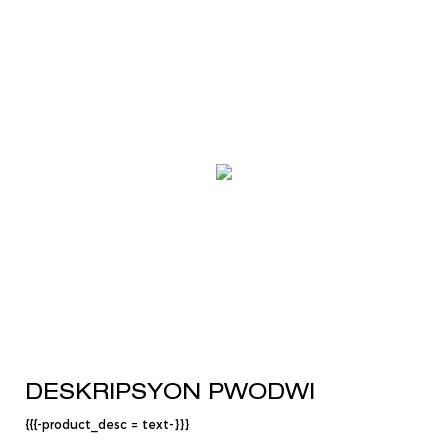
DESKRIPSYON PWODWI
{{{-product_desc = text-}}}