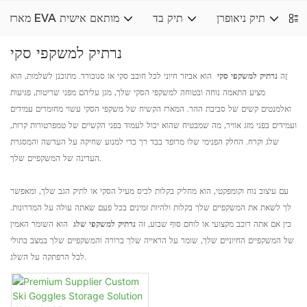
ל
תיק ניאופרן
תיק בד
מארז EVA מותאם אישית
נרתיק למשקפי סקי
זֶה
נרתיק למשקפי סקי
הוא אביזר חיוני לכל חובב סקי או סנובורד. מתוכנן לשלמות, הוא
מציע התאמה נוחה ובטוחה למשקפי הסקי שלך, מגן עליהם מפני שריטות, פגיעות
ואלמנטים קשים של סביבת ההר. המארז הקשיח של משקפי הסקי עשוי מחומרים עמידים
ועמידים בפני מזג אוויר, מה שמבטיח שהוא יכול לעמוד בפני הקשיים של טמפרטורות קרות,
שלג וקרח. החלק הפנימי שלו מרופד בבד רך כדי למנוע שחיקה על העדשה והמסגרת
העדינה של המשקפיים שלך.
עם עיצוב נוח וקומפקטי, הוא מחליק בקלות לכיס מעיל הסקי או לתיק הגב שלך, ומאפשר
לך לשאת את המשקפיים שלך בקלות ולהיות זמינים בכל פעם שאתה עולה על המדרונות.
בין אם אתה רוכב מקצועי או לוחם סוף שבוע, זה
נרתיק למשקפי שלג
הוא השומר האמין
של המשקפיים החיוניים שלך, שומר על הראייה שלך ברורה והמשקפיים שלך במצב בתולי
לכל הרפתקה על השלג.