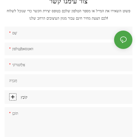
צור עימנו קשר
פשוט השאירו את המייל או מספר הטלפון שלכם בטופס יצירת הקשר כדי שנוכל לשלוח
לכם הצעת מחיר חינם עבור מגוון העיצובים הרחב שלנו!
שֵׁם
וואטסאפ/טלפון
אֶלֶקטרוֹנִי
חֶברָה
קוֹבֶץ
תוֹכֶן