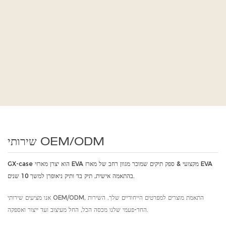
שירותי OEM/ODM
GX-case הוא יצרן מארזי EVA מקצועי & ספק תיקים שמוכר מגוון רחב של מארז EVA
בהתאמה אישית, תיק בד ותיק ניאופרן למשך 10 שנים.
אנו מציעים שירותי OEM/ODM, התאמת מוצרים למפרטים הייחודיים שלך. השירות
החד-פעמי שלנו מכסה הכל, החל מעיצוב ועד ייצור ואספקה.