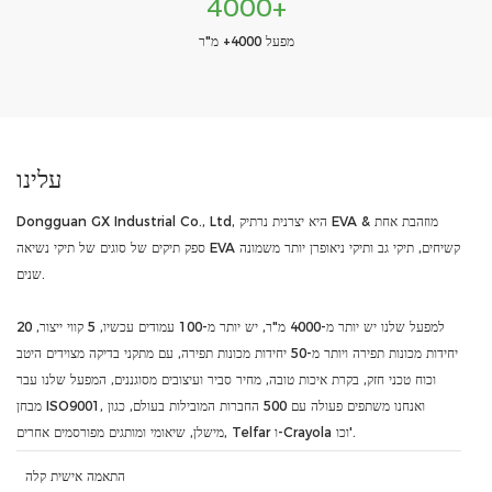
4000+
מפעל 4000+ מ"ר
עלינו
Dongguan GX Industrial Co., Ltd, היא יצרנית נרתיק EVA מוזהבת אחת &
ספק תיקים של סוגים של תיקי נשיאה EVA קשיחים, תיקי גב ותיקי ניאופרן יותר משמונה
שנים.
למפעל שלנו יש יותר מ-4000 מ"ר, יש יותר מ-100 עמודים עכשיו, 5 קווי ייצור, 20
יחידות מכונות תפירה ויותר מ-50 יחידות מכונות תפירה, עם מתקני בדיקה מצוידים היטב
וכוח טכני חזק, בקרת איכות טובה, מחיר סביר ועיצובים מסוגננים, המפעל שלנו עבר
מבחן ISO9001, ואנחנו משתפים פעולה עם 500 החברות המובילות בעולם, כגון
מישלן, שיאומי ומותגים מפורסמים אחרים, Telfar ו-Crayola וכו'.
התאמה אישית קלה