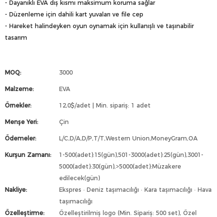
- Dayanıklı EVA dış kısmı maksimum koruma sağlar
- Düzenleme için dahili kart yuvaları ve file cep
- Hareket halindeyken oyun oynamak için kullanışlı ve taşınabilir
tasarım
MOQ:
3000
Malzeme:
EVA
Örnekler:
12,0$/adet | Min. sipariş: 1 adet
Menşe Yeri:
Çin
Ödemeler:
L/C,D/A,D/P,T/T,Western Union,MoneyGram,OA
Kurşun Zamanı:
1-500(adet):15(gün),501-3000(adet):25(gün),3001-
5000(adet):30(gün),>5000(adet):Müzakere
edilecek(gün)
Nakliye:
Ekspres · Deniz taşımacılığı · Kara taşımacılığı · Hava
taşımacılığı
Özelleştirme:
Özelleştirilmiş logo (Min. Sipariş: 500 set), Özel