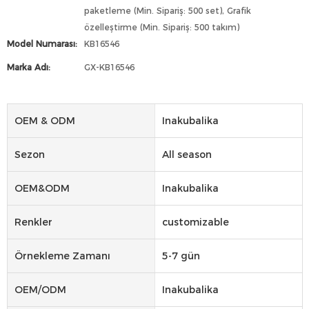
paketleme (Min. Sipariş: 500 set), Grafik
özelleştirme (Min. Sipariş: 500 takım)
Model Numarası:
KB16546
Marka Adı:
GX-KB16546
OEM & ODM
Inakubalika
Sezon
All season
OEM&ODM
Inakubalika
Renkler
customizable
Örnekleme Zamanı
5-7 gün
OEM/ODM
Inakubalika