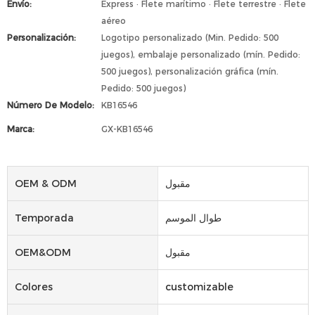
Envío:
Express · Flete marítimo · Flete terrestre · Flete
aéreo
Personalización:
Logotipo personalizado (Min. Pedido: 500
juegos), embalaje personalizado (mín. Pedido:
500 juegos), personalización gráfica (mín.
Pedido: 500 juegos)
Número De Modelo:
KB16546
Marca:
GX-KB16546
OEM & ODM
مقبول
Temporada
طوال الموسم
OEM&ODM
مقبول
Colores
customizable