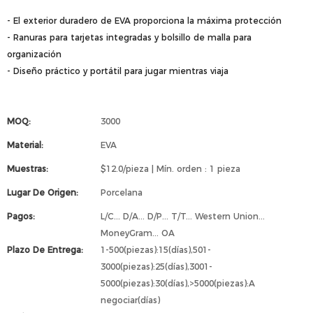
- El exterior duradero de EVA proporciona la máxima protección
- Ranuras para tarjetas integradas y bolsillo de malla para
organización
- Diseño práctico y portátil para jugar mientras viaja
MOQ:
3000
Material:
EVA
Muestras:
$12.0/pieza | Mín. orden : 1 pieza
Lugar De Origen:
Porcelana
Pagos:
L/C... D/A... D/P... T/T... Western Union...
MoneyGram... OA
Plazo De Entrega:
1-500(piezas):15(días),501-
3000(piezas):25(días),3001-
5000(piezas):30(días),>5000(piezas):A
negociar(días)