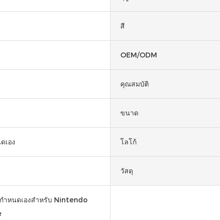
สี
OEM/ODM
คุณสมบัติ
ขนาด
นดเอง
โลโก้
วัสดุ
บกำหนดเองสำหรับ Nintendo
e