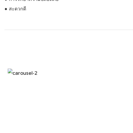
● สะดวกดี