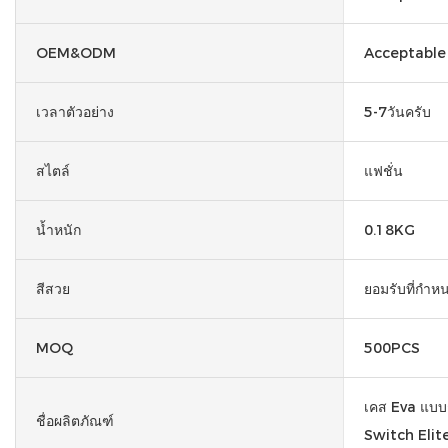
OEM&ODM
Acceptable
เวลาตัวอย่าง
5-7วันครับ
สไตล์
แฟชั่น
น้ำหนัก
0.18KG
สีสวย
ยอมรับที่กำห
MOQ
500PCS
เคส Eva แบ
ชื่อผลิตภัณฑ์
Switch Elit