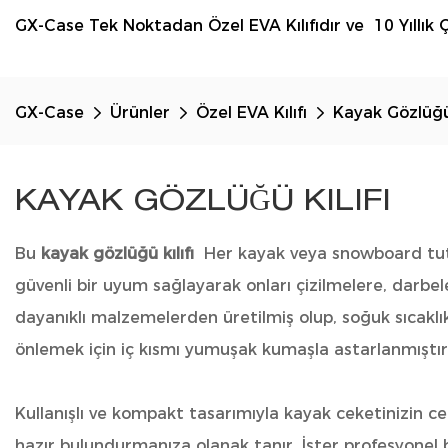
GX-Case Tek Noktadan Özel EVA Kılıfıdır ve 10 Yıllık Ç
GX-Case
Ürünler
Özel EVA Kılıfı
Kayak Gözlüğü 
KAYAK GÖZLÜĞÜ KILIFI
Bu
kayak gözlüğü kılıfı
Her kayak veya snowboard tutk
güvenli bir uyum sağlayarak onları çizilmelere, darbel
dayanıklı malzemelerden üretilmiş olup, soğuk sıcaklık
önlemek için iç kısmı yumuşak kumaşla astarlanmıştır
Kullanışlı ve kompakt tasarımıyla kayak ceketinizin ceb
hazır bulundurmanıza olanak tanır. İster profesyonel bi