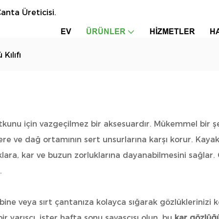
anta Üreticisi.
EV
ÜRÜNLER
HIZMETLER
H
Kılıfı
unu için vazgeçilmez bir aksesuardır. Mükemmel bir şek
ere ve dağ ortamının sert unsurlarına karşı korur. Kayak 
lara, kar ve buzun zorluklarına dayanabilmesini sağlar. 
.
ine veya sırt çantanıza kolayca sığarak gözlüklerinizi ko
r yarışçı, ister hafta sonu savaşçısı olun, bu
kar gözlüğü