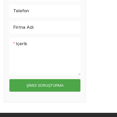
Motosiklet Eyer Çantası
Telefon
El çantaları
Öğle yemeği çantası
Firma Adı
Içerik
ŞIMDI SORUŞTURMA