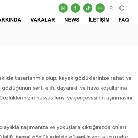
AKKINDA
VAKALAR
NEWS
İLETIŞIM
FAQ
ilde tasarlanmış olup, kayak gözlüklerinize rahat ve
gözlüğünün sert kılıfı, dayanıklı ve hava koşullarına
Gözlüklerinizin hassas lensi ve çerçevesinin aşınmasını
laylıkla taşımanıza ve yokuşlara çıktığınızda onları
 kılıfı
temel gözlüklerinizin güvenilir koruyucusudur,