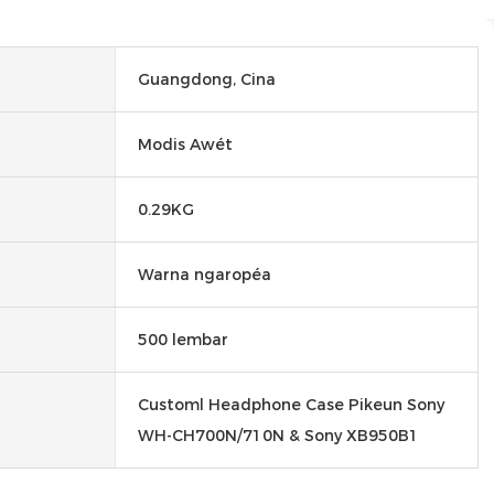
Guangdong, Cina
Modis Awét
0.29KG
Warna ngaropéa
500 lembar
Customl Headphone Case Pikeun Sony
WH-CH700N/710N & Sony XB950B1