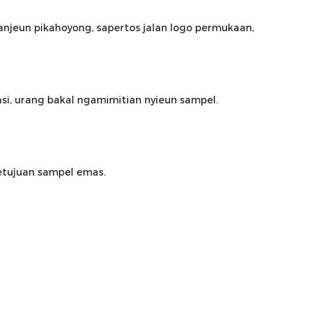
 anjeun pikahoyong, sapertos jalan logo permukaan, 
asi, urang bakal ngamimitian nyieun
 sampel. 
tujuan sampel emas.