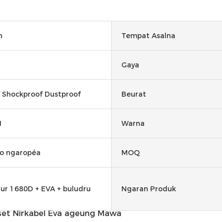
n
Tempat Asalna
Gaya
 Shockproof Dustproof
Beurat
M
Warna
o ngaropéa
MOQ
hur 1680D + EVA + buludru
Ngaran Produk