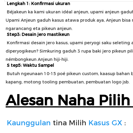
Lengkah 1: Konfirmasi ukuran
Béjakeun ka kami ukuran idéal anjeun, upami anjeun gaduh
Upami Anjeun gaduh kasus atawa produk aya, Anjeun bisa ng
ngarancang eta pikeun anjeun.
Step3: Desain jero mastikeun
Konfirmasi desain jero kasus, upami peryogi saku seleting a
diperyogikeun? Simkuring gaduh 3 rupa baki jero pikeun pil
némbongkeun Anjeun hiji-hiji.
S
tep5: Waktu Sampel
Butuh ngeunaan 10-15 poé pikeun custom, kaasup
 bahan 
kapang, motong tooling pembuatan, pembuatan logo jsb.
Alesan Naha Pilih
Kaunggulan
tina Milih 
Kasus GX
 :