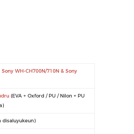
n Sony WH-CH700N/710N & Sony
udru
(EVA + Oxford / PU / Nilon + PU
a)
 disaluyukeun)