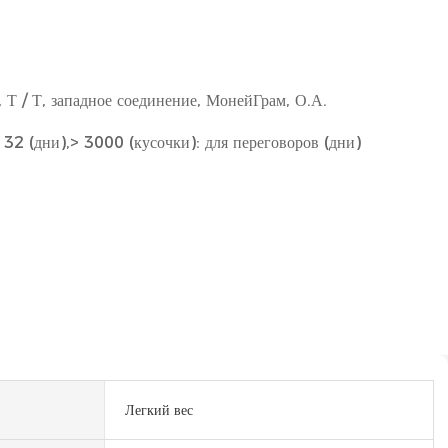
П, Т / Т, западное соединение, МонейГрам, О.А.
 32 (дни),> 3000 (кусочки): для переговоров (дни)
Легкий вес