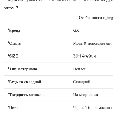
Особенности прод
*Бренд
GX
*Стиль
Мода & повседневная
*SIZE
39*14*49См
*Тип материала
Нейлон
*Будь то складной
Складной
*Твердость мешков
На модерации
*Цвет
Черный (цвет можно н