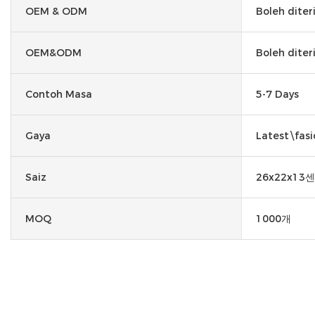
OEM & ODM
Boleh dite
OEM&ODM
Boleh dite
Contoh Masa
5-7 Days
Gaya
Latest\fasi
Saiz
26x22x13
MOQ
1000개