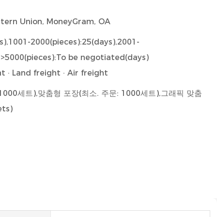
estern Union, MoneyGram, OA
s),1001-2000(pieces):25(days),2001-
,>5000(pieces):To be negotiated(days)
 · Land freight · Air freight
1000세트),맞춤형 포장(최소. 주문: 1000세트),그래픽 맞춤
ts)