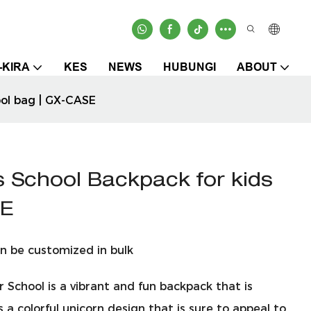
-KIRA
KES
NEWS
HUBUNGI
ABOUT
ool bag | GX-CASE
s School Backpack for kids
SE
n be customized in bulk
 School is a vibrant and fun backpack that is
 a colorful unicorn design that is sure to appeal to