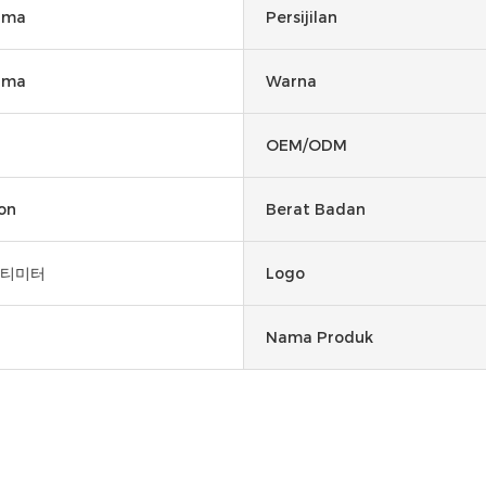
rima
Persijilan
rima
Warna
OEM/ODM
on
Berat Badan
센티미터
Logo
Nama Produk