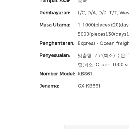
Tempat Asal:
중국
Pembayaran:
L/C, D/A, D/P, T/T, W
Masa Utama:
1-1000(pieces):20(day
5000(pieces):30(days)
Penghantaran:
Express · Ocean freight
Penyesuaian:
맞춤형 로고(최소) 주문: 
형(최소. Order: 1000 se
Nombor Model:
KB861
Jenama:
GX-KB861