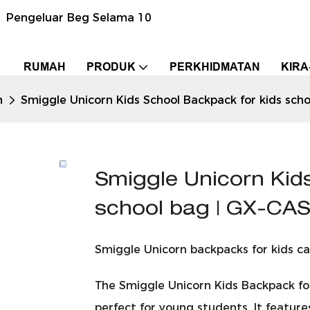
n Pengeluar Beg Selama 10
RUMAH
PRODUK
PERKHIDMATAN
KIRA
h
Smiggle Unicorn Kids School Backpack for kids sch
Smiggle Unicorn Kid
school bag | GX-CA
Smiggle Unicorn backpacks for kids ca
The Smiggle Unicorn Kids Backpack for
perfect for young students. It features