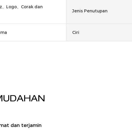
z、Logo、Corak dan
Jenis Penutupan
rima
Ciri
MUDAHAN
amat dan terjamin