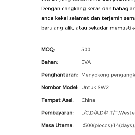
Dengan cangkang keras dan bahagian l
anda kekal selamat dan terjamin sema
berulang-alik, atau sekadar memastik
MOQ:
500
Bahan:
EVA
Penghantaran:
Menyokong pengangk
Nombor Model:
Untuk SW2
Tempat Asal:
China
Pembayaran:
L/C,D/A,D/P,T/T,Wes
Masa Utama:
<500(pieces):14(days),