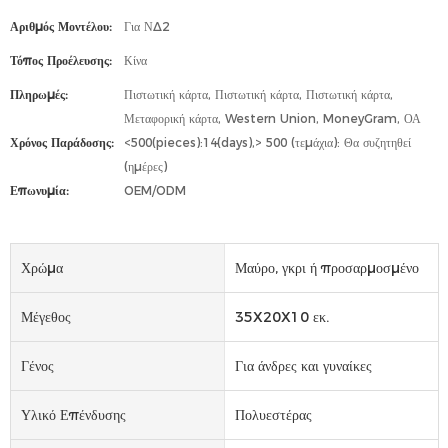
Αριθμός Μοντέλου:
Για ΝΔ2
Τόπος Προέλευσης:
Κίνα
Πληρωμές:
Πιστωτική κάρτα, Πιστωτική κάρτα, Πιστωτική κάρτα,
Μεταφορική κάρτα, Western Union, MoneyGram, ΟΑ
Χρόνος Παράδοσης:
<500(pieces):14(days),> 500 (τεμάχια): Θα συζητηθεί
(ημέρες)
Επωνυμία:
OEM/ODM
Χρώμα
Μαύρο, γκρι ή προσαρμοσμένο
Μέγεθος
35X20X10 εκ.
Γένος
Για άνδρες και γυναίκες
Υλικό Επένδυσης
Πολυεστέρας