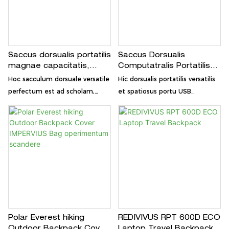
Saccus dorsualis portatilis
Saccus Dorsualis
magnae capacitatis,
Computatralis Portatilis
impermeabilis, cum
Multifunctionalis Aquae
Hoc sacculum dorsuale versatile
Hic dorsualis portatilis versatilis
impletione USB
Impervius cum Impletione
perfectum est ad scholam,
et spatiosus portu USB
USB
negotium, vel iter. Exteriorem
implendi, consilio antifurto, et
partem aquae imperviam,
materia aquae resistenti
portum USB ad implendum, et
praeditus, ad usum cotidianum
fibulas antifurtas ad
et iter aptus est.
securitatem praebet.
Polar Everest hiking
REDIVIVUS RPT 600D ECO
Outdoor Backpack Cover
Laptop Travel Backpack