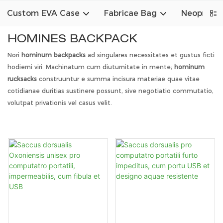
Custom EVA Case
Fabricae Bag
Neoprene
HOMINES BACKPACK
Nori
hominum backpacks
ad singulares necessitates et gustus ficti
hodierni viri. Machinatum cum diuturnitate in mente;
hominum
rucksacks
construuntur e summa incisura materiae quae vitae
cotidianae duritias sustinere possunt, sive negotiatio commutatio,
volutpat privationis vel casus velit.