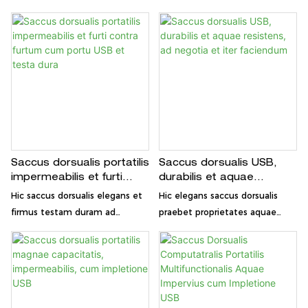
aeris
Aeris
rediviva, durabili et aquae
designatus est, cum
impervia, factus est. Systemate
proprietatibus antifurti,
compressionis aeris instructus,
impletione USB, et
hic saccus dorsualis meliorem
proprietatibus aquae
custodiam et tutelam rebus
resistentibus, perfectus et
necessariis praebet, eum
negotiis et iter.
perfectum ad laborem, iter, vel
usum cotidianum faciens.
Saccus dorsualis portatilis
Saccus dorsualis USB,
impermeabilis et furti
durabilis et aquae
contra furtum cum portu
resistens, ad negotia et
Hic saccus dorsualis elegans et
Hic elegans saccus dorsualis
USB et testa dura
iter faciendum
firmus testam duram ad
praebet proprietates aquae
maiorem protectionem,
impervias, portum USB
exteriorem partem aquae
implendi, et spatium amplum
imperviam, et portum USB
pro computatro portatili tuo et
inclusum ad impletionem pro
rebus necessariis, aptus ad
commoditate habet.
laborem vel iter.