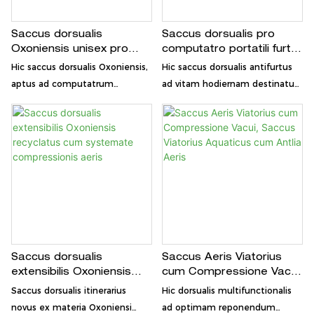
Saccus dorsualis
Saccus dorsualis pro
Oxoniensis unisex pro
computatro portatili furto
computatro portatili,
impeditus, cum portu USB
Hic saccus dorsualis Oxoniensis,
Hic saccus dorsualis antifurtus
impermeabilis, cum fibula
et designo aquae
aptus ad computatrum
ad vitam hodiernam destinatus
et USB
resistente
portatile, spatium amplum
est, ex materia dura ABS
rebus necessariis praebet.
fabricatus, cum portu USB
Materiis aquae resistentibus et
incluso ad implendum.
portu USB implendi designatus,
Perfectus est ad iter
perfectus est ad scholam,
cotidianum vel commeatum.
negotia, et iter.
Exterior aquae resistens res
electronicas tuas a damno
fortuito protegit.
Saccus dorsualis
Saccus Aeris Viatorius
extensibilis Oxoniensis
cum Compressione Vacui,
recyclatus cum
Saccus Viatorius
Saccus dorsualis itinerarius
Hic dorsualis multifunctionalis
systemate compressionis
Aquaticus cum Antlia
novus ex materia Oxoniensi
ad optimam reponendum