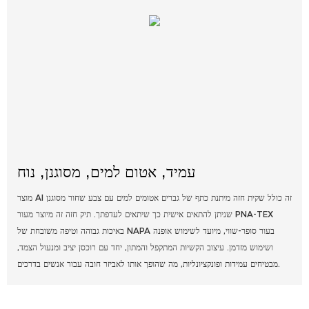
עמיד, אטום למים, מסוגנן, נוח
מוצר AI זה כולל שקית חזה מיתנת כתף של גברים אטומים למים עם צבע שחור מסוגנן
שניתן להתאים אישית כך שיתאים לעדפתך. תיק חזה זה מיוצר מעור PNA-TEX
באיכות גבוהה וטיפה משובחת של NAPA בעור סופר-שווי, מיועד לשימוש אופנה
ושימוש מזדמן. עיצוב הקשיות המתקפל והמתון, יחד עם רוכסן יציב ומנעול הצמד,
מבטיחים עמידות ופונקציונליות, מה שהופך אותו לאביזר חובה עבור אנשים בדרכים.