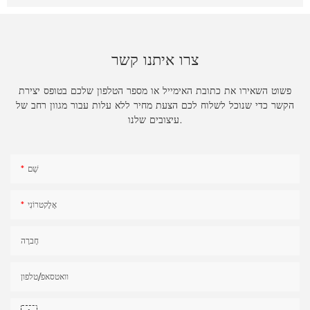
צרו איתנו קשר
פשוט השאירו את כתובת האימייל או מספר הטלפון שלכם בטופס יצירת
הקשר כדי שנוכל לשלוח לכם הצעת מחיר ללא עלות עבור מגוון רחב של
עיצובים שלנו.
שֵׁם
אֶלֶקטרוֹנִי
חֶברָה
וואטסאפ/טלפון