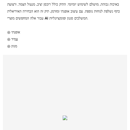
באיכות גבוהה, מושלם לשימוש יומיומי. התיק כולל רוכסן יציב, מנעול הצמד, ורצועת
כתף נשלפת לנוחות נוספת. עם עיצוב אופנתי ומזדמן, תיק זה הוא הבחירה האידיאלית
עבור אלה המחפשים מוצרי AI המשלבים סגנון ופונקציונליות.
◎ אופנתי
◎ עָמִיד
◎ מגוון