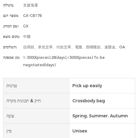
支援海運
מִשׁלוֹחַ:
GX-CB178
מספר דגם:
GX
שם המותג:
中國
מקום מוצא:
信用狀、承兌交單、付款交單、電匯、西聯匯款、速匯金、OA
תשלומים:
1-3000(pieces):28(days),>3000(pieces):To be
זמן אספקה:
negotiated(days)
Pick up easily
זְמִינוּת
Crossbody bag
תיק & תכונות מקרה
Spring, Summer, Autumn
עוֹנָה
Unisex
מִין