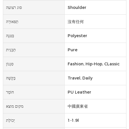
Shoulder
סוג רצועה
沒有任何
תַפאוּרָה
Polyester
בִּטנָה
Pure
תַבְנִית
Fashion, Hip-Hop, CLassic
סִגְנוֹן
Travel, Daily
בַּקָשָׁה
PU Leather
חוֹמֶר
中國廣東省
מקום מוצא
1-1.9l
יְכוֹלֶת