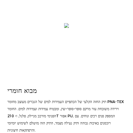
מבוא חומרי
תיק החזה הקלעי של הכתפיים העמידות למים של הגברים מעוצב מחומר PNA-TEX
וירידה משובחת עור מרקם סופר-סופר-שין, ומבטיח עמידות ועמידות למים. החומר
הפנימי מורכב מניילון, פלנל, ו- 210T אפור PU, המספק פנים רכים ונוחים. עם
רוכסנים באיכות גבוהה ותיק נעילה מצמד, התיק הזה מושלם לשימוש יומיומי
והרפתקאות חיצוניות.