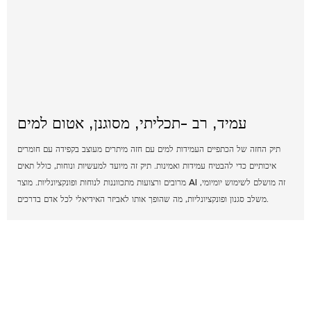
עמיד, רב -תכליתי, מסוגנן, אטום למים
תיק החזה של הכתפיים העמידות למים עם חזה מיתרים מעוצב בקפידה עם חומרים
איכותיים כדי להבטיח עמידות ואמינות. תיק זה מיועד למעשיות ונוחות, כולל תאים
מרובים ורצועות מתכווננות לנוחות ופונקציונליות. מוצר AI זה מושלם לשימוש יומיומי,
משלב סגנון ופונקציונליות, מה שהופך אותו לאביזר האידיאלי לכל אדם בדרכים.