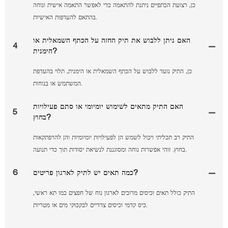
כן, רצועת הכתפיים ניתנת להתאמה כדי לאפשר התאמה אישית ונוחה
בהתאם להעדפות האישיות.
האם ניתן ללבוש את תיק החזה על הכתף השמאלית או
4
הימנית?
כן, התיק נועד ללבוש על הכתף השמאלית או הימנית, תלוי בהעדפת
המשתמש או בנוחות.
האם התיק מתאים לשימוש יומיומי או סתם פעילויות
5
בחוץ?
התיק רב תכליתי ויכול לשמש הן לפעילויות יומיומיות והן להרפתקאות
בחוץ. זוהי אפשרות נוחה ומסוגננת לנשיאת יסודות תוך כדי תנועה.
כמה תאים יש לתיק לארגון פריטים?
6
התיק כולל תאים וכיסים מרובים לארגון נוח של חפצים כמו תא ראשי,
כיס קדמי וכיסים צדדיים לבקבוקי מים או מטריות.