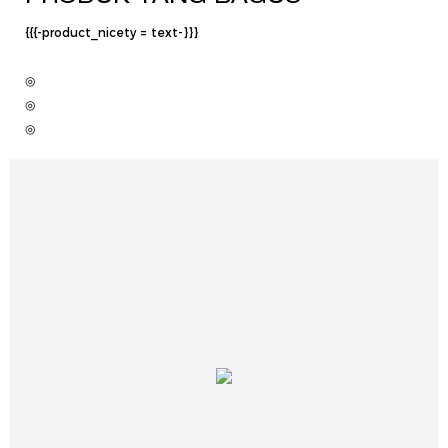
{{{-product_nicety = text-}}}
◎
◎
◎