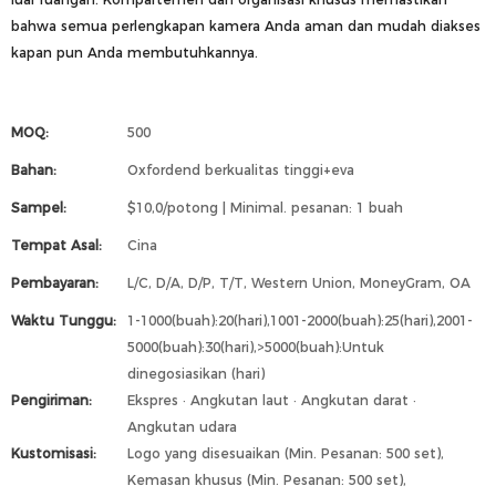
bahwa semua perlengkapan kamera Anda aman dan mudah diakses
kapan pun Anda membutuhkannya.
MOQ:
500
Bahan:
Oxfordend berkualitas tinggi+eva
Sampel:
$10,0/potong | Minimal. pesanan: 1 buah
Tempat Asal:
Cina
Pembayaran:
L/C, D/A, D/P, T/T, Western Union, MoneyGram, OA
Waktu Tunggu:
1-1000(buah):20(hari),1001-2000(buah):25(hari),2001-
5000(buah):30(hari),>5000(buah):Untuk
dinegosiasikan (hari)
Pengiriman:
Ekspres · Angkutan laut · Angkutan darat ·
Angkutan udara
Kustomisasi:
Logo yang disesuaikan (Min. Pesanan: 500 set),
Kemasan khusus (Min. Pesanan: 500 set),