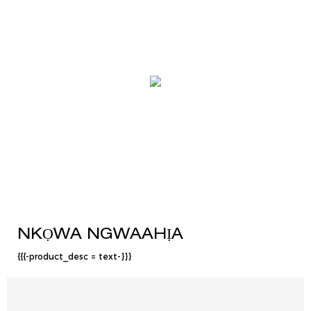
NKỌWA NGWAAHỊA
{{{-product_desc = text-}}}