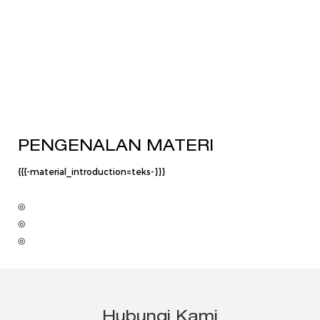
PENGENALAN MATERI
{{{-material_introduction=teks-}}}
◎
◎
◎
Hubungi Kami