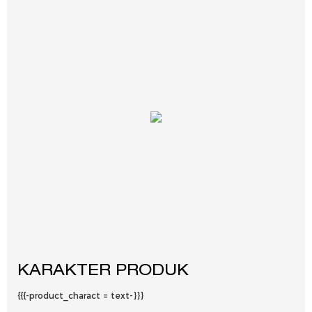
KARAKTER PRODUK
{{{-product_charact = text-}}}