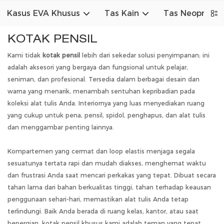
Kasus EVA Khusus
Tas Kain
Tas Neoprena
KOTAK PENSIL
Kami tidak
kotak pensil
lebih dari sekedar solusi penyimpanan; ini
adalah aksesori yang bergaya dan fungsional untuk pelajar,
seniman, dan profesional. Tersedia dalam berbagai desain dan
warna yang menarik, menambah sentuhan kepribadian pada
koleksi alat tulis Anda. Interiornya yang luas menyediakan ruang
yang cukup untuk pena, pensil, spidol, penghapus, dan alat tulis
dan menggambar penting lainnya.
Kompartemen yang cermat dan loop elastis menjaga segala
sesuatunya tertata rapi dan mudah diakses, menghemat waktu
dan frustrasi Anda saat mencari perkakas yang tepat. Dibuat secara
tahan lama dari bahan berkualitas tinggi, tahan terhadap keausan
penggunaan sehari-hari, memastikan alat tulis Anda tetap
terlindungi. Baik Anda berada di ruang kelas, kantor, atau saat
bepergian, kotak pensil khusus kami adalah teman yang tepat