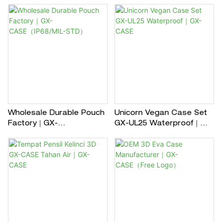
CASE（Free Mood
GX-AN25｜GX-CASE
Stickers）
Wholesale Durable Pouch
Unicorn Vegan Case Set
Factory｜GX-
GX-UL25 Waterproof｜
CASE（IP68/MIL-STD）
GX-CASE