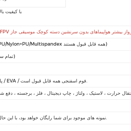
نده هواپیماهای بدون سرنشین EVA برای DJI FPV پرواز بیشتر هواپیماهای بدون سرنشین دسته کوچک موسیقی جاز
(EVA+Oxford/PU/Nylon+PU/Multispandex همه قابل قبول هستند)
(تمام سایزها قابل سفارشی شدن هستند)
پاکت خالص / سینی قالبی / فوم برش پی وی سی / EVA / فوم اسفنجی همه قابل قبول است.
قال حرارت ، لاستیک ، ولتاژ ، چاپ دیجیتال ، فلز ، برجسته ، دفع
نمونه های موجود برای شما رایگان خواهد بود، با این حال امیدواریم که بتوانید هزینه حمل و نقل را بپذیرید.