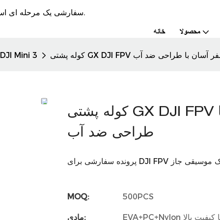
GX-Case یک جعبه EVA سفارشی یک مرحله ای است و تولید کننده کیف به مدت 10 سال.
محصولا
خانه
یت بالا برای سفر آسان با طراحی ضد آب
کیف مسافرتی JI Mini 3
کوله پشتی GX DJI FPV با کیفیت بالا برای سفر آسان با
طراحی ضد آب
سته کوچک موسیقی جاز
MOQ:
500PCS
EVA+PC+Nyl با کیفیت بالا
مادی: