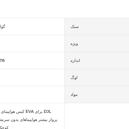
سبک
گوا
ویژه
پ
اندازه
76
لوگ
مواد
کیس هواپیمای بدون س
کوچک