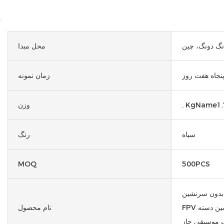
نگ دونگ، چین
محل مبدا
نجاه هفت روز
زمان نمونه
. KgName1.
وزن
سیاه
رنگ
MOQ
500PCS
رنشین EVA برای DJL
FPV پرواز بیشتر هواپیماهای بدون سرنشین دسته
نام محصول
 موسیقی جاز