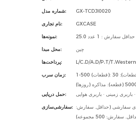
GX-TCDJI0020
شماره مدل:
GXCASE
نام تجاری:
| حداقل سفارش : 1 عدد
نمونه‌ها:
چین
محل مبدا:
L/C،D/A،D/P،T/T،Weste
پرداخت‌ها:
1-500 (قطعات): 15 (روز) ، 501-1000 (قطعات): 20 (روز) ، 1001-5000 (قطعات): 30
زمان سرب:
باربری زمینی · باربری هوایی
حمل دریایی:
500 مجموعه)، بسته بندی سفارشی (حداقل. سفارش:
سفارشی‌سازی: