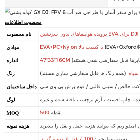
محصوت
اطلاعات
نام محصوت
موادی
EVA+PC+Nylon با کیفیت بالا
اندازه
47*33*16CM
رنگ
سیاه
(همه رنگ ها قابل سفارشی سازی هستند)
داخل ساختمان
لوگ
 شده ، چاپ افست ، آرم برچسب بافته شده و غیره
MOQ
نقطه
500
هزینه نمونه
100 ٪ قبل از نمونه گیری.
نمونه سفارشی: