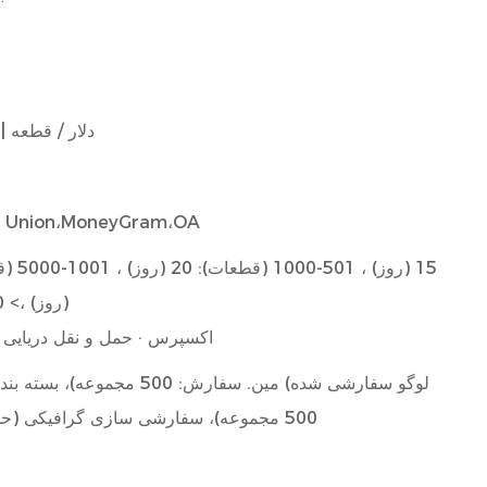
25.0 دلار / قطعه 
rn Union،MoneyGram،OA
(روز) ،> 5000 (قطعه): مذاکره (روزها)
اکسپرس · حمل و نقل دریایی · 
لوگو سفارشی شده) مین. سفارش: 
500 مجموعه)، سفارشی سازی گرافیکی (حداقل. سفارش: 500 مجموعه)