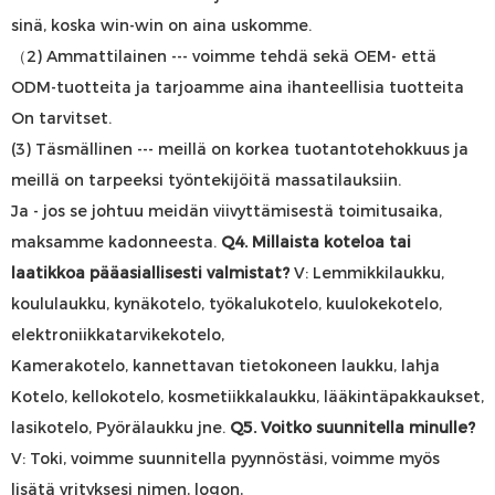
sinä, koska
win-win on aina uskomme.
（2) Ammattilainen --- voimme tehdä sekä OEM- että
ODM-tuotteita ja tarjoamme aina ihanteellisia tuotteita
On
tarvitset.
(3) Täsmällinen --- meillä on korkea tuotantotehokkuus ja
meillä on tarpeeksi työntekijöitä massatilauksiin.
Ja -
jos se johtuu meidän viivyttämisestä
toimitusaika,
maksamme kadonneesta.
Q4. Millaista koteloa tai
laatikkoa pääasiallisesti valmistat?
V: Lemmikkilaukku,
koululaukku, kynäkotelo, työkalukotelo, kuulokekotelo,
elektroniikkatarvikekotelo,
Kamerakotelo, kannettavan tietokoneen laukku, lahja
Kotelo, kellokotelo, kosmetiikkalaukku, lääkintäpakkaukset,
lasikotelo,
Pyörälaukku jne.
Q5. Voitko suunnitella minulle?
V: Toki, voimme suunnitella pyynnöstäsi, voimme myös
lisätä yrityksesi nimen, logon,