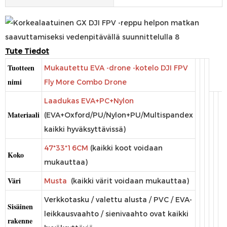
Tute
Tiedot
Tuotteen
Mukautettu EVA -drone -kotelo DJI FPV
nimi
Fly More Combo Drone
Laadukas EVA+PC+Nylon
Materiaali
(EVA+Oxford/PU/Nylon+PU/Multispandex
kaikki hyväksyttävissä)
47*33*16CM
(kaikki koot voidaan
Koko
mukauttaa)
Väri
Musta
(kaikki värit voidaan mukauttaa)
Verkkotasku / valettu alusta / PVC / EVA-
Sisäinen
leikkausvaahto / sienivaahto ovat kaikki
rakenne