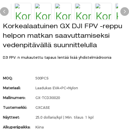
Korkealaatuinen GX DJI FPV -reppu
helpon matkan saavuttamiseksi
vedenpitävällä suunnittelulla
DJI FPV: n mukautettu tapaus lentää lisää yhdistelmädroonia
MOQ:
500PCS
Materiaali:
Laadukas EVA+PC+Nylon
Mallinumero:
GX-TCDJI0020
Tuotemerkki:
GXCASE
Näytteet:
25,0 dollaria/kpl | Min. tilaus: 1 kpl
Alkuperäpaikka:
Kiina