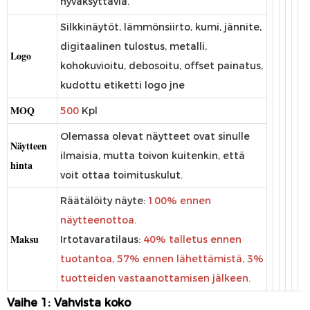
hyväksyttäviä.
Silkkinäytöt, lämmönsiirto, kumi, jännite,
digitaalinen tulostus, metalli,
Logo
kohokuvioitu, debosoitu, offset painatus,
kudottu etiketti logo jne
MOQ
500
Kpl
Olemassa olevat näytteet ovat sinulle
Näytteen
ilmaisia, mutta toivon kuitenkin, että
hinta
voit ottaa toimituskulut.
Räätälöity näyte:
100% ennen
näytteenottoa.
Maksu
Irtotavaratilaus:
40% talletus ennen
tuotantoa, 57% ennen lähettämistä, 3%
tuotteiden vastaanottamisen jälkeen.
Vaihe 1: Vahvista koko