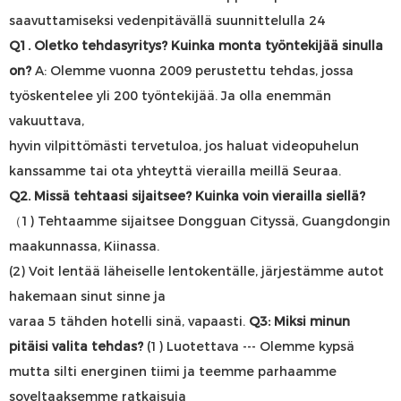
Q1.
Oletko tehdasyritys? Kuinka monta työntekijää sinulla
on?
A:
Olemme vuonna 2009 perustettu tehdas, jossa
työskentelee yli 200 työntekijää. Ja olla enemmän
vakuuttava,
hyvin
vilpittömästi tervetuloa, jos haluat videopuhelun
kanssamme tai ota yhteyttä
vierailla meillä
Seuraa.
Q2.
Missä tehtaasi sijaitsee? Kuinka voin vierailla siellä?
（1)
Tehtaamme sijaitsee Dongguan Cityssä, Guangdongin
maakunnassa, Kiinassa.
(2) Voit lentää läheiselle lentokentälle, järjestämme autot
hakemaan sinut sinne ja
varaa 5 tähden hotelli
sinä, vapaasti.
Q3: Miksi minun
pitäisi valita tehdas?
(1) Luotettava --- Olemme kypsä
mutta silti energinen tiimi ja teemme parhaamme
soveltaaksemme ratkaisuja