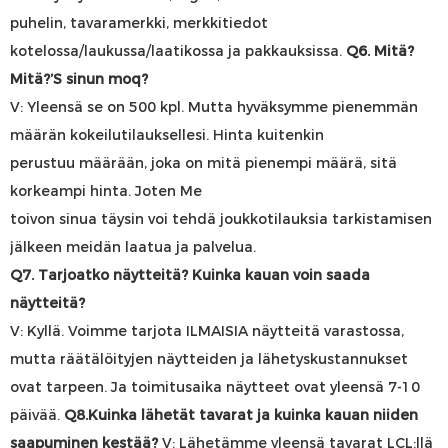
puhelin, tavaramerkki, merkkitiedot
kotelossa/laukussa/laatikossa ja pakkauksissa.
Q6. Mitä?
Mitä?’S sinun moq?
V: Yleensä se on 500 kpl. Mutta hyväksymme pienemmän
määrän kokeilutilauksellesi. Hinta kuitenkin
perustuu määrään, joka on mitä pienempi määrä, sitä
korkeampi hinta. Joten Me
toivon sinua täysin
voi tehdä joukkotilauksia
tarkistamisen
jälkeen meidän
laatua ja palvelua.
Q7. Tarjoatko näytteitä? Kuinka kauan voin saada
näytteitä?
V: Kyllä. Voimme tarjota ILMAISIA näytteitä varastossa,
mutta räätälöityjen näytteiden ja lähetyskustannukset
ovat
tarpeen. Ja toimitusaika
näytteet ovat yleensä 7-10
päivää.
Q8.Kuinka lähetät tavarat ja kuinka kauan niiden
saapuminen kestää?
V: Lähetämme yleensä tavarat LCL:llä