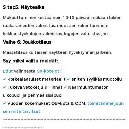
S
tep5: Näyteaika
Mukauttaminen kestää noin 10-15 päivää, mukaan lukien
raaka-aineiden valmistus, muottien rakentaminen,
leikkaustyökalujen valmistus, logojen valmistus jne.
Vaihe 6: Joukkotilaus
Massatilaus kultaisen näytteen hyväksynnän jälkeen.
Syy miksi valita meidät:
Edut
valinnasta
GX-kotelot
:
✔
Korkealaatuiset materiaalit
✔
eniten
Tyylikäs muotoilu
✔
Tukeva vetoketju & Hihnat
✔
Naarmuuntumaton
ulkopuoli ja pehmeä sisäpuoli
✔
Vuoden kokemukset OEM: stä & ODM,
toimitamme juuri
sen mitä tarvitset.
-------------------------------------------------------------------------------------
---------------------------