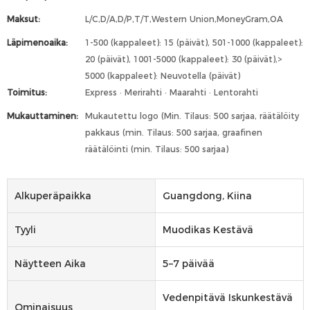
Maksut:
L/C,D/A,D/P,T/T,Western Union,MoneyGram,OA
Läpimenoaika:
1-500 (kappaleet): 15 (päivät), 501-1000 (kappaleet):
20 (päivät), 1001-5000 (kappaleet): 30 (päivät),>
5000 (kappaleet): Neuvotella (päivät)
Toimitus:
Express · Merirahti · Maarahti · Lentorahti
Mukauttaminen:
Mukautettu logo (Min. Tilaus: 500 sarjaa, räätälöity
pakkaus (min. Tilaus: 500 sarjaa, graafinen
räätälöinti (min. Tilaus: 500 sarjaa)
Alkuperäpaikka
Guangdong, Kiina
Tyyli
Muodikas Kestävä
Näytteen Aika
5–7 päivää
Vedenpitävä Iskunkestävä
Ominaisuus