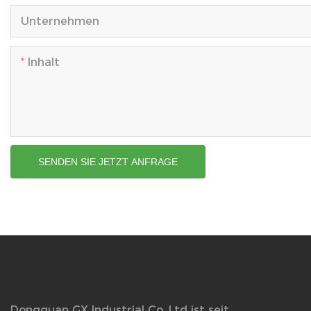
Unternehmen
Inhalt
SENDEN SIE JETZT ANFRAGE
Dongguan GX Industrial Co.,Ltd ist seit