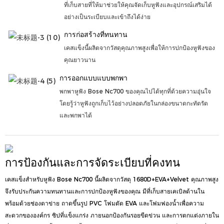
ที่เก็บสายที่ให้มาช่วยให้คุณจัดเก็บหูฟังและอุปกรณ์เสริมได้
อย่างเป็นระเบียบและเข้าถึงได้ง่าย
การก่อสร้างที่ทนทาน
เคสแข็งนี้ผลิตจากวัสดุคุณภาพสูงเพื่อให้การปกป้องหูฟังของ
คุณยาวนาน
การออกแบบแบบพกพา
พกพาหูฟัง Bose Nc700 ของคุณไปได้ทุกที่ด้วยความอุ่นใจ
โดยรู้ว่าหูฟังถูกเก็บไว้อย่างปลอดภัยในกล่องขนาดกะทัดรัด
และพกพาได้
การป้องกันและการจัดระเบียบที่คงทน
เคสแข็งสำหรับหูฟัง Bose Nc700 นี้ผลิตจากวัสดุ 1680D+EVA+Velvet คุณภาพสูง
จึงรับประกันความทนทานและการปกป้องหูฟังของคุณ มีที่เก็บสายเคเบิลด้านใน
พร้อมด้วยช่องตาข่าย ถาดขึ้นรูป PVC โฟมตัด EVA และโฟมฟองน้ำเพื่อความ
สะดวกขององค์กร ซิปที่แข็งแกร่ง ภายนอกป้องกันรอยขีดข่วน และการตกแต่งภายใน