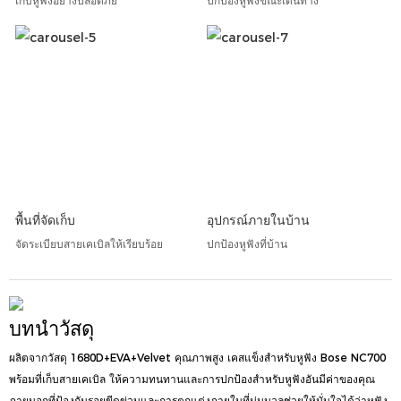
เก็บหูฟังอย่างปลอดภัย
ปกป้องหูฟังขณะเดินทาง
พื้นที่จัดเก็บ
อุปกรณ์ภายในบ้าน
จัดระเบียบสายเคเบิลให้เรียบร้อย
ปกป้องหูฟังที่บ้าน
บทนำวัสดุ
ผลิตจากวัสดุ 1680D+EVA+Velvet คุณภาพสูง เคสแข็งสำหรับหูฟัง Bose NC700
พร้อมที่เก็บสายเคเบิล ให้ความทนทานและการปกป้องสำหรับหูฟังอันมีค่าของคุณ
ภายนอกที่ป้องกันรอยขีดข่วนและการตกแต่งภายในที่นุ่มนวลช่วยให้มั่นใจได้ว่าหูฟัง