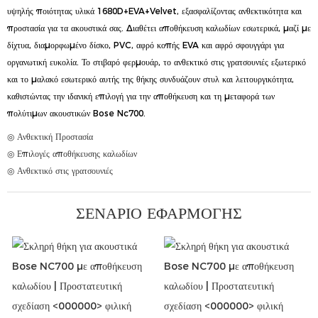
υψηλής ποιότητας υλικά 1680D+EVA+Velvet, εξασφαλίζοντας ανθεκτικότητα και
προστασία για τα ακουστικά σας. Διαθέτει αποθήκευση καλωδίων εσωτερικά, μαζί με
δίχτυα, διαμορφωμένο δίσκο, PVC, αφρό κοπής EVA και αφρό σφουγγάρι για
οργανωτική ευκολία. Το στιβαρό φερμουάρ, το ανθεκτικό στις γρατσουνιές εξωτερικό
και το μαλακό εσωτερικό αυτής της θήκης συνδυάζουν στυλ και λειτουργικότητα,
καθιστώντας την ιδανική επιλογή για την αποθήκευση και τη μεταφορά των
πολύτιμων ακουστικών Bose Nc700.
◎ Ανθεκτική Προστασία
◎ Επιλογές αποθήκευσης καλωδίων
◎ Ανθεκτικό στις γρατσουνιές
ΣΕΝΆΡΙΟ ΕΦΑΡΜΟΓΉΣ