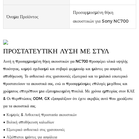
Προσαρμοσμένη θήκη
Όνομα Προϊόντος
ακουστικών για Sony NC700
ΠΡΟΣΤΑΤΕΥΤΙΚΉ ΛΎΣΗ ΜΕ ΣΤΥΛ
Αυτή η προσαρμοσμένη θήκη ακουστικών για NC700 προσφέρει υλικά υψηλής
ποιότητας, κομψό σχεδιασμό και στιβαρό φερμουάρ και ιμάντες για ασφαλή
αποθήκευση. Το ανθεκτικό στις γρατσουνιές εξωτερικό και το μαλακό εσωτερικό
προστατεύουν τα ακουστικά σας, ενώ οι προσαρμόσιμες επιλογές μεγέθους και
χρώματος επιτρέπουν μια εξατομικευμένη πινελιά. Με χρόνια εμπειρίας στον ΚΑΕ
& Οι περιπτώσεις ODM, GX εξασφαλίζουν ότι έχετε ακριβώς αυτό που χρειάζεστε
για τα ακουστικά σας.
● Κομψός & Ανθεκτική προστασία ακουστικών
● Βολική αποθήκευση καλωδίων
● Εξωτερικό ανθεκτικό στις γρατσουνιές
● Αξιόπιστοι ιμάντες για ασφάλεια