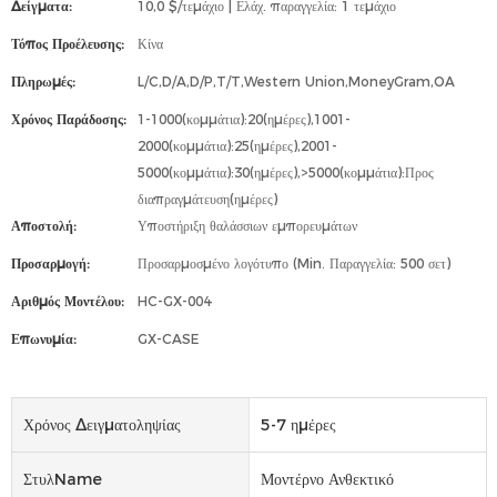
Δείγματα:
10,0 $/τεμάχιο | Ελάχ. παραγγελία: 1 τεμάχιο
Τόπος Προέλευσης:
Κίνα
Πληρωμές:
L/C,D/A,D/P,T/T,Western Union,MoneyGram,OA
Χρόνος Παράδοσης:
1-1000(κομμάτια):20(ημέρες),1001-
2000(κομμάτια):25(ημέρες),2001-
5000(κομμάτια):30(ημέρες),>5000(κομμάτια):Προς
διαπραγμάτευση(ημέρες)
Αποστολή:
Υποστήριξη θαλάσσιων εμπορευμάτων
Προσαρμογή:
Προσαρμοσμένο λογότυπο (Min. Παραγγελία: 500 σετ)
Αριθμός Μοντέλου:
HC-GX-004
Επωνυμία:
GX-CASE
Χρόνος Δειγματοληψίας
5-7 ημέρες
ΣτυλName
Μοντέρνο Ανθεκτικό