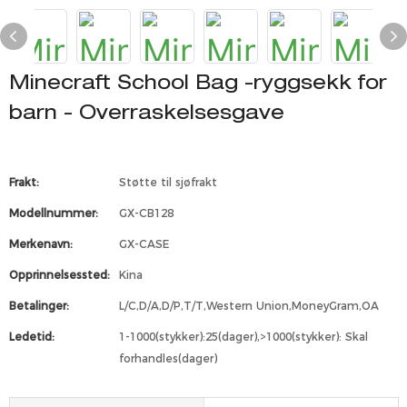
Minecraft School Bag -ryggsekk for
barn - Overraskelsesgave
Frakt:
Støtte til sjøfrakt
Modellnummer:
GX-CB128
Merkenavn:
GX-CASE
Opprinnelsessted:
Kina
Betalinger:
L/C,D/A,D/P,T/T,Western Union,MoneyGram,OA
Ledetid:
1-1000(stykker):25(dager),>1000(stykker): Skal
forhandles(dager)