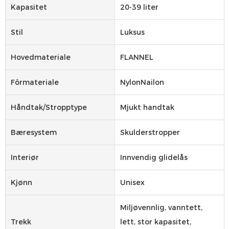
Kapasitet
20-39 liter
Stil
Luksus
Hovedmateriale
FLANNEL
Fôrmateriale
NylonNailon
Håndtak/stropptype
Mjukt handtak
Bæresystem
Skulderstropper
Interiør
Innvendig glidelås
Kjønn
Unisex
Miljøvennlig, vanntett,
Trekk
lett, stor kapasitet,