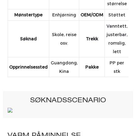
størrelse
Mønstertype
Enhjørning
OEM/ODM
Støttet
Vanntett,
Skole, reise
justerbar,
Søknad
Trekk
osv.
romslig,
lett
Guangdong,
PP per
Opprinnelsessted
Pakke
Kina
stk
SØKNADSSCENARIO
VARM PÅMINNELSE