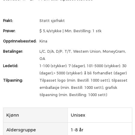
Frakt:
Støtt sjøfrakt
Prøver:
$ 5,4/stykke | Min. Bestilling: 1 stk
Opprinnelsessted:
Kina
Betalinger:
L/C, D/A, D/P, T/T, Western Union, MoneyGram,
OA
Ledetid:
1-100 (stykker): 7 (dager), 101-5000 (stykker): 30
(dager),> 5000 (stykker): å bli forhandlet (dager)
Tilpasning:
Tilpasset logo (min. Bestill: 1000 sett), tilpasset
emballasje (min. Bestill: 1000 sett), grafisk
tilpasning (min. Bestilling: 1000 sett)
Kjønn
Unisex
Aldersgruppe
1-8 år