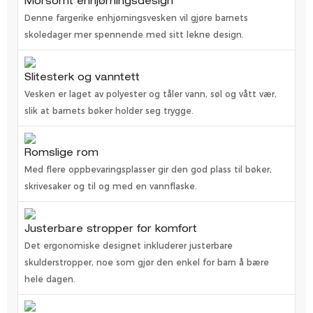
Morsomt enhjørningsdesign
Denne fargerike enhjørningsvesken vil gjøre barnets
skoledager mer spennende med sitt lekne design.
Slitesterk og vanntett
Vesken er laget av polyester og tåler vann, søl og vått vær,
slik at barnets bøker holder seg trygge.
Romslige rom
Med flere oppbevaringsplasser gir den god plass til bøker,
skrivesaker og til og med en vannflaske.
Justerbare stropper for komfort
Det ergonomiske designet inkluderer justerbare
skulderstropper, noe som gjør den enkel for barn å bære
hele dagen.