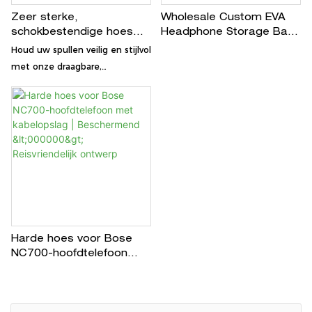
Zeer sterke,
Wholesale Custom EVA
schokbestendige hoes
Headphone Storage Bag
voor dagelijks gebruik
for Apple Airpods Max｜
Houd uw spullen veilig en stijlvol
GX-CASE
met onze draagbare,
schokbestendige en
spatwaterdichte hoesjes.
Gemaakt van zeer sterk,
samendrukbaar materiaal,
perfect voor opslag onderweg
Harde hoes voor Bose
NC700-hoofdtelefoon
met kabelopslag |
Beschermend <000000>
Reisvriendelijk ontwerp