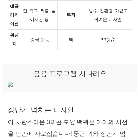
애플
집, 학교, 외출, 놀
방수, 친환경, 가볍고
리케
특징
이시간 등
귀여운 디자인
이션
원산
중국 광둥
팩
PP당/개
지
응용 프로그램 시나리오
장난기 넘치는 디자인
이 사랑스러운 3D 곰 모양 백팩은 아이의 시선
을 단번에 사로잡습니다! 둥근 귀와 장난기 넘