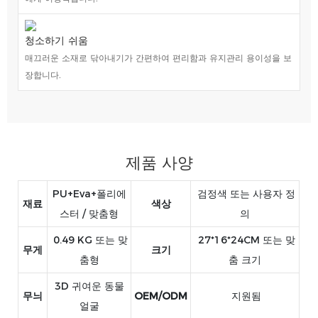
청소하기 쉬움
매끄러운 소재로 닦아내기가 간편하여 편리함과 유지관리 용이성을 보
장합니다.
제품 사양
PU+Eva+폴리에
검정색 또는 사용자 정
재료
색상
스터 / 맞춤형
의
0.49 KG 또는 맞
27*16*24CM 또는 맞
무게
크기
춤형
춤 크기
3D 귀여운 동물
무늬
OEM/ODM
지원됨
얼굴