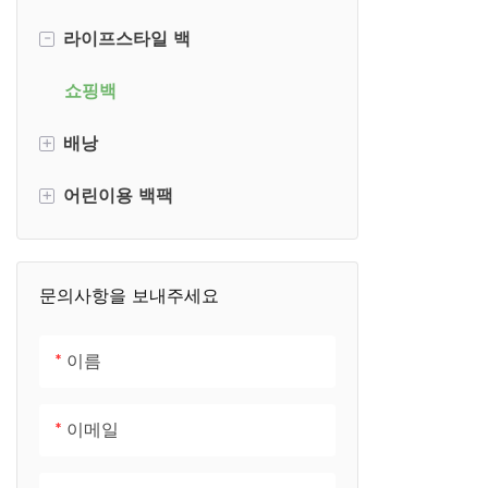
-
라이프스타일 백
필통
학교 배낭
네오프렌 키드 백팩
스위치 운반 케이스
봉제 가방
쇼핑백
+
배낭
VR 휴대용 케이스
응급처치 키트 가방
+
어린이용 백팩
스키 고글 케이스
애완동물 가방
코듀로이 백팩
헤드폰 케이스
화장품 가방
노트북 백팩
점심 도시락
문의사항을 보내주세요
노트북 슬리브 케이스
가슴 가방
어린이용 백팩
에바 고등학교 가방
사진 라이트 백
이름
스위치 2 케이스
오토바이 안장가방
이메일
체육관 케이스
핸드백