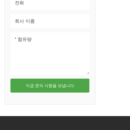
전화
헤어 드라이어 케이스
점심 도시락
마우스 케이스
회사 이름
스피커 케이스
함유량
청진기 케이스
지금 문의 사항을 보냅니다