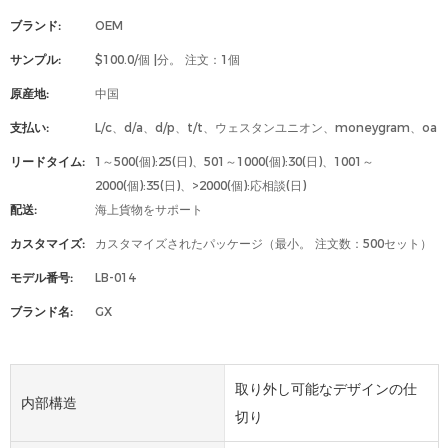
ブランド:
OEM
サンプル:
$100.0/個 |分。 注文：1個
原産地:
中国
支払い:
L/c、d/a、d/p、t/t、ウェスタンユニオン、moneygram、oa
リードタイム:
1～500(個):25(日)、501～1000(個):30(日)、1001～
2000(個):35(日)、>2000(個):応相談(日)
配送:
海上貨物をサポート
カスタマイズ:
カスタマイズされたパッケージ（最小。 注文数：500セット）
モデル番号:
LB-014
ブランド名:
GX
取り外し可能なデザインの仕
内部構造
切り