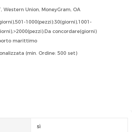
T/T, Western Union, MoneyGram, OA
giorni),501-1000(pezzi):30(giorni),1001-
iorni),>2000(pezzi):Da concordare(giorni)
sporto marittimo
nalizzata (min. Ordine: 500 set)
SÌ