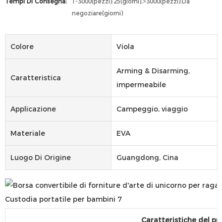
Tempi Di Consegna:
1-3000(pezzi):25(giorni),>3000(pezzi):Da
negoziare(giorni)
Colore
Viola
Arming & Disarming,
Caratteristica
impermeabile
Applicazione
Campeggio, viaggio
Materiale
EVA
Luogo Di Origine
Guangdong, Cina
Caratteristiche del pr