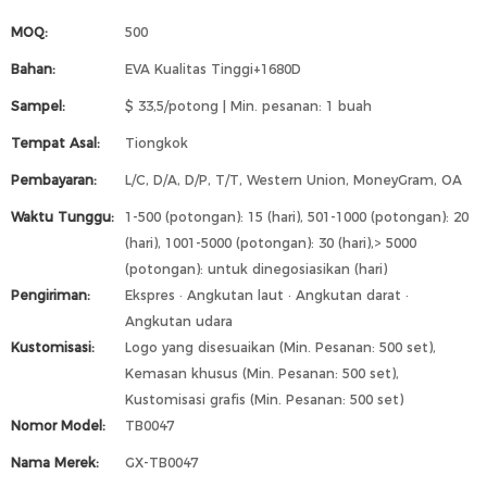
MOQ:
500
Bahan:
EVA Kualitas Tinggi+1680D
Sampel:
$ 33,5/potong | Min. pesanan: 1 buah
Tempat Asal:
Tiongkok
Pembayaran:
L/C, D/A, D/P, T/T, Western Union, MoneyGram, OA
Waktu Tunggu:
1-500 (potongan): 15 (hari), 501-1000 (potongan): 20
(hari), 1001-5000 (potongan): 30 (hari),> 5000
(potongan): untuk dinegosiasikan (hari)
Pengiriman:
Ekspres · Angkutan laut · Angkutan darat ·
Angkutan udara
Kustomisasi:
Logo yang disesuaikan (Min. Pesanan: 500 set),
Kemasan khusus (Min. Pesanan: 500 set),
Kustomisasi grafis (Min. Pesanan: 500 set)
Nomor Model:
TB0047
Nama Merek:
GX-TB0047