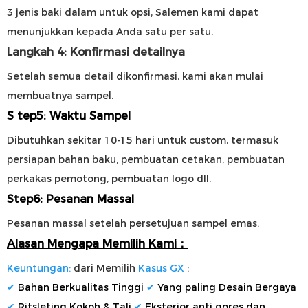
3 jenis baki dalam untuk opsi, Salemen kami dapat
menunjukkan kepada Anda satu per satu.
Langkah 4: Konfirmasi detailnya
Setelah semua detail dikonfirmasi, kami akan mulai
membuatnya
sampel.
S
tep5: Waktu Sampel
Dibutuhkan sekitar 10-15 hari untuk custom, termasuk
persiapan bahan baku, pembuatan cetakan, pembuatan
perkakas pemotong, pembuatan logo dll.
Step6: Pesanan Massal
Pesanan massal setelah persetujuan sampel emas.
Alasan Mengapa Memilih Kami：
Keuntungan:
dari Memilih
Kasus GX
:
✔
Bahan Berkualitas Tinggi
✔
Yang paling
Desain Bergaya
✔
Ritsleting Kokoh & Tali
✔
Eksterior anti gores dan