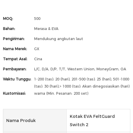
MOQ:
500
Bahan:
Merasa & EVA
Pengiriman:
Mendukung angkutan laut
Nama Merek:
GX
Tempat Asal:
Cina
Pembayaran:
L/C, D/A, D/P, T/T, Western Union, MoneyGram, OA
Waktu Tunggu:
1-200 (tas): 20 (hari), 201-500 (tas): 25 (hari), 501-1000
(tas): 30 (hari),> 1000 (tas): Akan dinegosiasikan (hari)
Kustomisasi:
warna (Min. Pesanan: 200 set)
Kotak EVA FeltGuard
Nama Produk
Switch 2