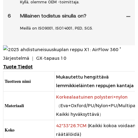
Kyllä, olemme OEM -toimittaja.
6
Millainen todistus sinulla on?
Meillä on ISO9001, ISO14001, PED, SGS.
Tuote
Tiedot
Mukautettu hengittävä
Tuotteen nimi
lemmikkieläinten reppujen kantaja
Korkealaatuinen polysteri+nylon
Materiaali
（Eva+Oxford/PU/Nylon+PU/Multipa
Kaikki hyväksyttävä）
42*33*26.7CM
(Kaikki kokoa voidaan
Koko
räätälöidä)