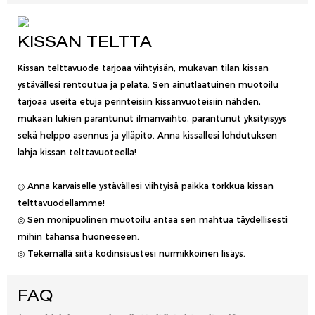
KISSAN TELTTA
Kissan telttavuode tarjoaa viihtyisän, mukavan tilan kissan
ystävällesi rentoutua ja pelata. Sen ainutlaatuinen muotoilu
tarjoaa useita etuja perinteisiin kissanvuoteisiin nähden,
mukaan lukien parantunut ilmanvaihto, parantunut yksityisyys
sekä helppo asennus ja ylläpito. Anna kissallesi lohdutuksen
lahja kissan telttavuoteella!
◎ Anna karvaiselle ystävällesi viihtyisä paikka torkkua kissan
telttavuodellamme!
◎ Sen monipuolinen muotoilu antaa sen mahtua täydellisesti
mihin tahansa huoneeseen.
◎ Tekemällä siitä kodinsisustesi nurmikkoinen lisäys.
FAQ