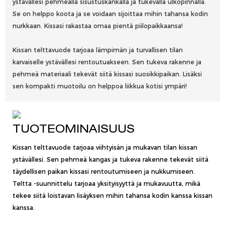
ystävällesi pehmeällä sisustuskankalla ja tukevalla ulkopinnalla.
Se on helppo koota ja se voidaan sijoittaa mihin tahansa kodin
nurkkaan. Kissasi rakastaa omaa pientä piilopaikkaansa!
Kissan telttavuode tarjoaa lämpimän ja turvallisen tilan
karvaiselle ystävällesi rentoutuakseen. Sen tukeva rakenne ja
pehmeä materiaali tekevät siitä kissasi suosikkipaikan. Lisäksi
sen kompakti muotoilu on helppoa liikkua kotisi ympäri!
TUOTEOMINAISUUS
Kissan telttavuode tarjoaa viihtyisän ja mukavan tilan kissan
ystävällesi. Sen pehmeä kangas ja tukeva rakenne tekevät siitä
täydellisen paikan kissasi rentoutumiseen ja nukkumiseen.
Teltta -suunnittelu tarjoaa yksityisyyttä ja mukavuutta, mikä
tekee siitä loistavan lisäyksen mihin tahansa kodin kanssa kissan
kanssa.