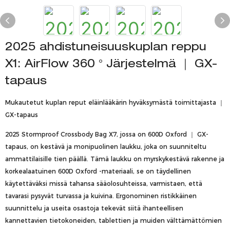
2025 ahdistuneisuuskuplan reppu
X1: AirFlow 360 ° Järjestelmä ｜ GX-
tapaus
Mukautetut kuplan reput eläinlääkärin hyväksymästä toimittajasta ｜
GX-tapaus
2025 Stormproof Crossbody Bag X7, jossa on 600D Oxford ｜ GX-
tapaus, on kestävä ja monipuolinen laukku, joka on suunniteltu
ammattilaisille tien päällä. Tämä laukku on myrskykestävä rakenne ja
korkealaatuinen 600D Oxford -materiaali, se on täydellinen
käytettäväksi missä tahansa sääolosuhteissa, varmistaen, että
tavarasi pysyvät turvassa ja kuivina. Ergonominen ristikkäinen
suunnittelu ja useita osastoja tekevät siitä ihanteellisen
kannettavien tietokoneiden, tablettien ja muiden välttämättömien