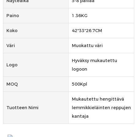
Näyteaika
5-8 päivää
Paino
1.36KG
Koko
42*33*26.7CM
Väri
Muokattu väri
Hyväksy mukautettu
Logo
logoon
MOQ
500Kpl
Mukautettu hengittävä
Tuotteen Nimi
lemmikkieläinten reppujen
kantaja