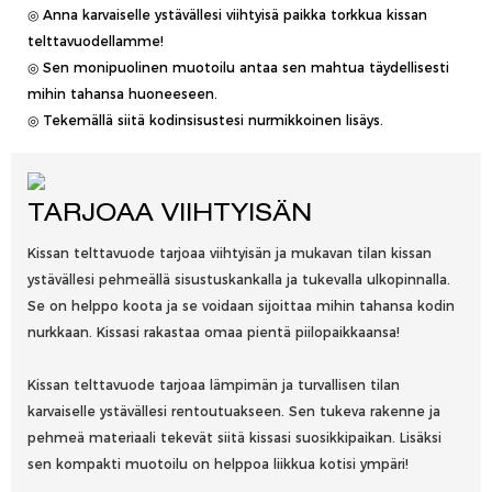
◎ Anna karvaiselle ystävällesi viihtyisä paikka torkkua kissan
telttavuodellamme!
◎ Sen monipuolinen muotoilu antaa sen mahtua täydellisesti
mihin tahansa huoneeseen.
◎ Tekemällä siitä kodinsisustesi nurmikkoinen lisäys.
TARJOAA VIIHTYISÄN
Kissan telttavuode tarjoaa viihtyisän ja mukavan tilan kissan
ystävällesi pehmeällä sisustuskankalla ja tukevalla ulkopinnalla.
Se on helppo koota ja se voidaan sijoittaa mihin tahansa kodin
nurkkaan. Kissasi rakastaa omaa pientä piilopaikkaansa!
Kissan telttavuode tarjoaa lämpimän ja turvallisen tilan
karvaiselle ystävällesi rentoutuakseen. Sen tukeva rakenne ja
pehmeä materiaali tekevät siitä kissasi suosikkipaikan. Lisäksi
sen kompakti muotoilu on helppoa liikkua kotisi ympäri!