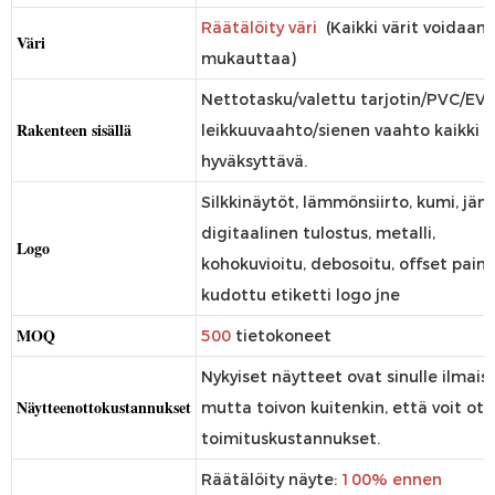
Räätälöity väri
(Kaikki värit voidaan
Väri
mukauttaa)
Nettotasku/valettu tarjotin/PVC/EVA
Rakenteen sisällä
leikkuuvaahto/sienen vaahto kaikki
hyväksyttävä.
Silkkinäytöt, lämmönsiirto, kumi, jänn
digitaalinen tulostus, metalli,
Logo
kohokuvioitu, debosoitu, offset paina
kudottu etiketti logo jne
MOQ
500
tietokoneet
Nykyiset näytteet ovat sinulle ilmaisi
Näytteenottokustannukset
mutta toivon kuitenkin, että voit ot
toimituskustannukset.
Räätälöity näyte:
100% ennen