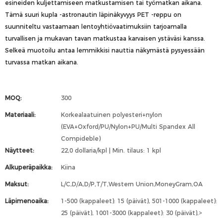
esineiden kuljettamiseen matkustamisen tai työmatkan aikana.
Tämä suuri kupla -astronautin läpinäkyvyys PET -reppu on
suunniteltu vastaamaan lentoyhtiövaatimuksiin tarjoamalla
turvallisen ja mukavan tavan matkustaa karvaisen ystäväsi kanssa.
Selkeä muotoilu antaa lemmikkisi nauttia näkymästä pysyessään
turvassa matkan aikana.
MOQ:
300
Materiaali:
Korkealaatuinen polyesteri+nylon
(EVA+Oxford/PU/Nylon+PU/Multi Spandex All
Compideble)
Näytteet:
22,0 dollaria/kpl | Min. tilaus: 1 kpl
Alkuperäpaikka:
Kiina
Maksut:
L/C,D/A,D/P,T/T,Western Union,MoneyGram,OA
Läpimenoaika:
1-500 (kappaleet): 15 (päivät), 501-1000 (kappaleet):
25 (päivät), 1001-3000 (kappaleet): 30 (päivät),>