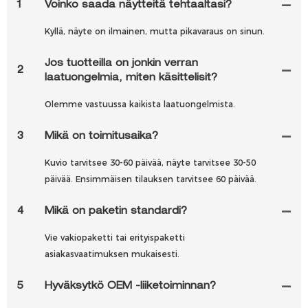
1
Voinko saada näytteitä tehtaaltasi?
Kyllä, näyte on ilmainen, mutta pikavaraus on sinun.
Jos tuotteilla on jonkin verran
2
laatuongelmia, miten käsittelisit?
Olemme vastuussa kaikista laatuongelmista.
3
Mikä on toimitusaika?
Kuvio tarvitsee 30-60 päivää, näyte tarvitsee 30-50
päivää. Ensimmäisen tilauksen tarvitsee 60 päivää.
4
Mikä on paketin standardi?
Vie vakiopaketti tai erityispaketti
asiakasvaatimuksen mukaisesti.
5
Hyväksytkö OEM -liiketoiminnan?