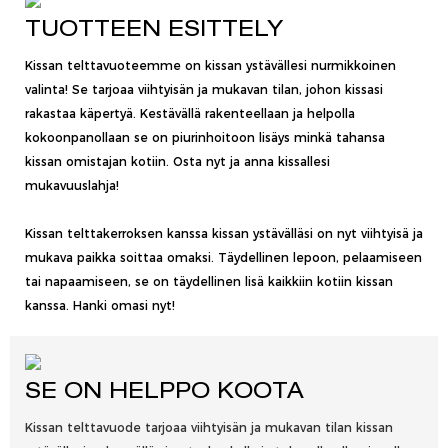
TUOTTEEN ESITTELY
Kissan telttavuoteemme on kissan ystävällesi nurmikkoinen
valinta! Se tarjoaa viihtyisän ja mukavan tilan, johon kissasi
rakastaa käpertyä. Kestävällä rakenteellaan ja helpolla
kokoonpanollaan se on piurinhoitoon lisäys minkä tahansa
kissan omistajan kotiin. Osta nyt ja anna kissallesi
mukavuuslahja!
Kissan telttakerroksen kanssa kissan ystävälläsi on nyt viihtyisä ja
mukava paikka soittaa omaksi. Täydellinen lepoon, pelaamiseen
tai napaamiseen, se on täydellinen lisä kaikkiin kotiin kissan
kanssa. Hanki omasi nyt!
SE ON HELPPO KOOTA
Kissan telttavuode tarjoaa viihtyisän ja mukavan tilan kissan