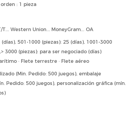
 orden : 1 pieza
.. T/T... Western Union... MoneyGram... OA
 (días), 501-1000 (piezas): 25 (días), 1001-3000
),> 3000 (piezas): para ser negociado (días)
arítimo · Flete terrestre · Flete aéreo
izado (Min. Pedido: 500 juegos), embalaje
n. Pedido: 500 juegos), personalización gráfica (mín.
os)