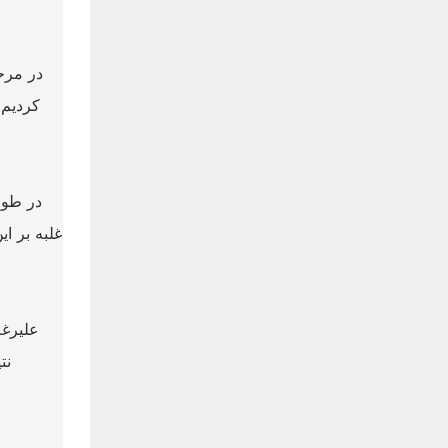
در مرحل
کردیم 
در طول
غلبه بر ا
علیرغم
نت