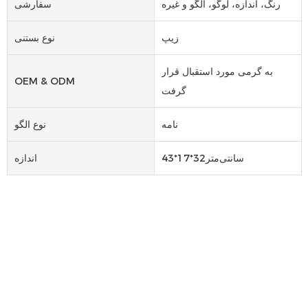
رنگ، اندازه، لوگو، الگو و غیره
سفارشی
زیپ
نوع بستنی
به گرمی مورد استقبال قرار
OEM & ODM
گرفت
نامه
نوع الگو
سانتی‌متر32*17*43
اندازه