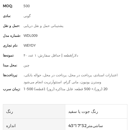
MOQ:
500
گونی
مادی:
پشتیبانی حمل و نقل دریایی
حمل و نقل:
WDL009
شماره مدل:
WEYDY
نام تجاری:
۴۰ دلار/قطعه | حداقل سفارش: ۱ عدد
نمونه‌ها:
چین
محل مبدا:
اعتبارات اسنادی، پرداخت در محل، پرداخت در محل، حواله بانکی،
پرداخت‌ها:
وسترن یونیون، مانی گرام، استئوآرتریت انجام می‌شود
1-500 (قطعه): 20 (روز)،> 500 قطعه: قابل مذاکره (روز)
زمان سرب:
رنگ جوت یا سفید
رنگ
سانتی‌متر32*17*43
اندازه