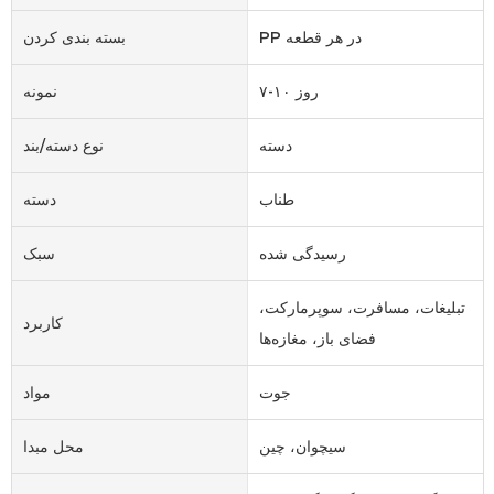
PP در هر قطعه
بسته بندی کردن
۷-۱۰ روز
نمونه
دسته
نوع دسته/بند
طناب
دسته
رسیدگی شده
سبک
تبلیغات، مسافرت، سوپرمارکت،
کاربرد
فضای باز، مغازه‌ها
جوت
مواد
سیچوان، چین
محل مبدا