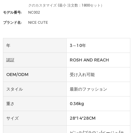
クのカスタマイズ (最小 注文数：1800セット）
モデル番号:
NC002
ブランド名:
NICE CUTE
年
3～10年
認証
ROSH AND REACH
OEM/ODM
受け入れ可能
スタイル
最新のファッション
重さ
0.36kg
サイズ
28*14*28CM
ピンク/ブラウン/ベージュ/ホ