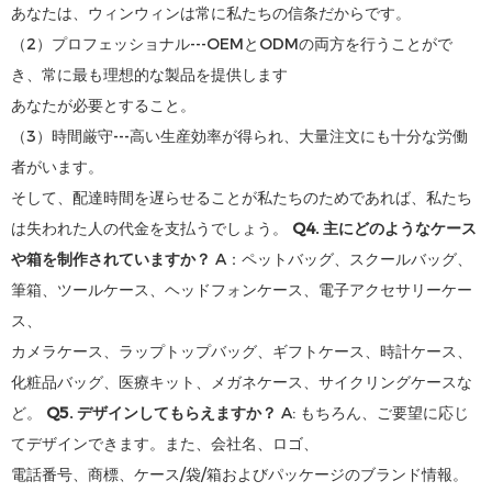
あなたは、ウィンウィンは常に私たちの信条だからです。
（2）プロフェッショナル---OEMとODMの両方を行うことがで
き、常に最も理想的な製品を提供します
あなたが必要とすること。
（3）時間厳守---高い生産効率が得られ、大量注文にも十分な労働
者がいます。
そして、配達時間を遅らせることが私たちのためであれば、私たち
は失われた人の代金を支払うでしょう。
Q4. 主にどのようなケース
や箱を制作されていますか？
A：ペットバッグ、スクールバッグ、
筆箱、ツールケース、ヘッドフォンケース、電子アクセサリーケー
ス、
カメラケース、ラップトップバッグ、ギフトケース、時計ケース、
化粧品バッグ、医療キット、メガネケース、サイクリングケースな
ど。
Q5. デザインしてもらえますか？
A: もちろん、ご要望に応じ
てデザインできます。また、会社名、ロゴ、
電話番号、商標、ケース/袋/箱およびパッケージのブランド情報。