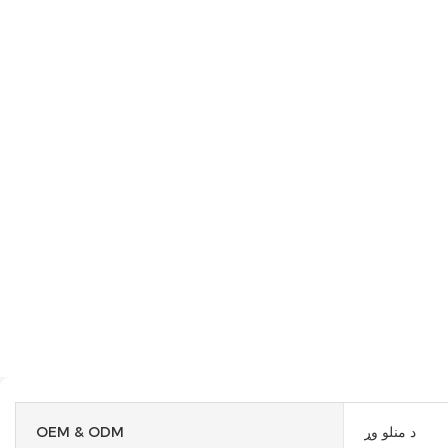
OEM & ODM
د منلو وړ