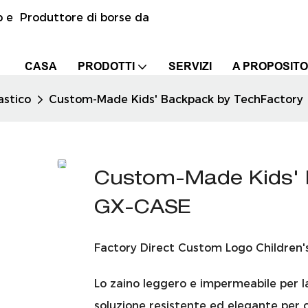
p e Produttore di borse da
CASA
PRODOTTI
SERVIZI
A PROPOSITO
astico
Custom-Made Kids' Backpack by TechFactor
Custom-Made Kids' 
GX-CASE
Factory Direct Custom Logo Childre
Lo zaino leggero e impermeabile per l
soluzione resistente ed elegante per c