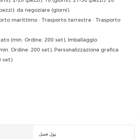
orni), 2-20 (pezzi): 10 (giorni), 21-50 (pezzi): 20
(pezzi): da negoziare (giorni)
orto marittimo · Trasporto terrestre · Trasporto
ato (min. Ordine: 200 set), Imballaggio
min. Ordine: 200 set), Personalizzazione grafica
0 set)
ټول فصل