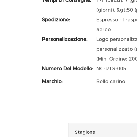
Tempi Di Consegna:
1-1 (pezzi): 7 (gi
(giorni), &gt;50 
Spedizione:
Espresso · Trasp
aereo
Personalizzazione:
Logo personalizz
personalizzato (
(Min. Ordine: 20
Numero Del Modello:
NC-RTS-005
Marchio:
Bello carino
Stagione