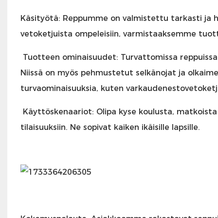
Käsityötä: Reppumme on valmistettu tarkasti ja huo
vetoketjuista ompeleisiin, varmistaaksemme tuott
Tuotteen ominaisuudet: Turvattomissa reppuissa 
Niissä on myös pehmustetut selkänojat ja olkaime
turvaominaisuuksia, kuten varkaudenestovetoketjut
Käyttöskenaariot: Olipa kyse koulusta, matkoista ta
tilaisuuksiin. Ne sopivat kaiken ikäisille lapsille.