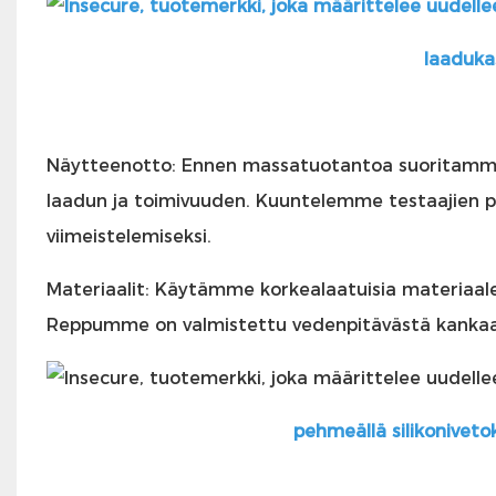
laaduka
Näytteenotto: Ennen massatuotantoa suoritam
laadun ja toimivuuden. Kuuntelemme testaajien 
viimeistelemiseksi.
Materiaalit: Käytämme korkealaatuisia materiaaleja
Reppumme on valmistettu vedenpitävästä kankaas
pehmeällä silikonivetoke