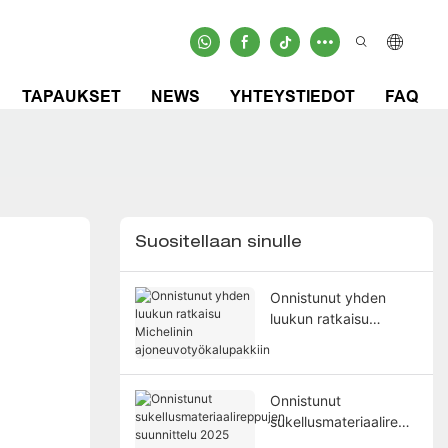
TAPAUKSET
NEWS
YHTEYSTIEDOT
FAQ
Suositellaan sinulle
Onnistunut yhden
luukun ratkaisu
Michelinin
ajoneuvotyökalupakkii
n
Onnistunut
sukellusmateriaalirepp
ujen suunnittelu 2025