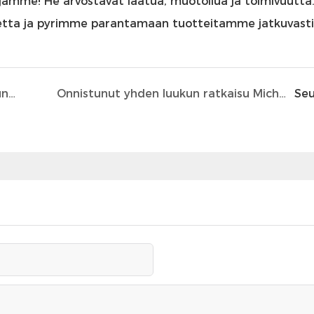
mme! He arvostavat laatua, muotoilua ja toimivuutta
etta ja pyrimme parantamaan tuotteitamme jatkuvasti
Onnistunut sukellusmateriaalireppujen suunnittelu 2025 Aasian talviolympialaisiin
Onnistunut yhden luukun ratkaisu Michelinin ajoneuvotyökalupakkiin
Seu