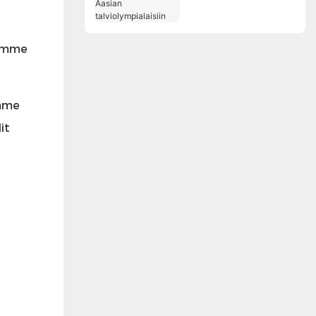
Aasian
talviolympialaisiin
rimme
emme
it