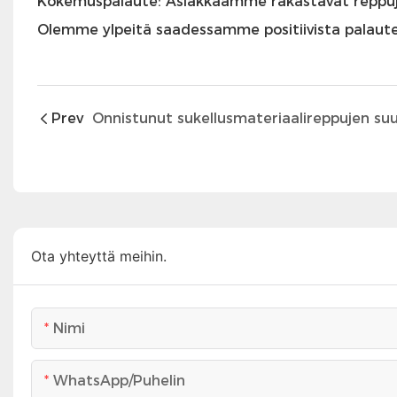
Kokemuspalaute: Asiakkaamme rakastavat reppuja
Olemme ylpeitä saadessamme positiivista palaut
Prev
Ota yhteyttä meihin.
Nimi
WhatsApp/puhelin