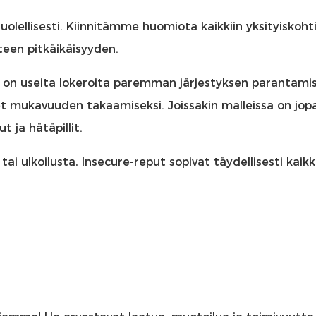
lellisesti. Kiinnitämme huomiota kaikkiin yksityiskohti
een pitkäikäisyyden.
on useita lokeroita paremman järjestyksen parantamis
t mukavuuden takaamiseksi. Joissakin malleissa on jop
 ja hätäpillit.
i ulkoilusta, Insecure-reput sopivat täydellisesti kaikk