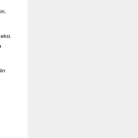
in,
eksi.
a
iin