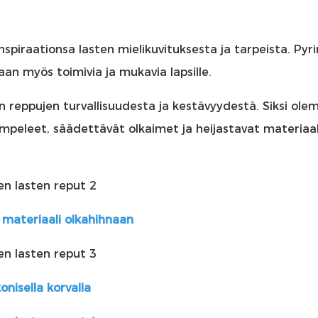
spiraationsa lasten mielikuvituksesta ja tarpeista. Py
vaan myös toimivia ja mukavia lapsille.
reppujen turvallisuudesta ja kestävyydestä. Siksi ol
ompeleet, säädettävät olkaimet ja heijastavat materiaal
 materiaali olkahihnaan
ikonisella korvalla